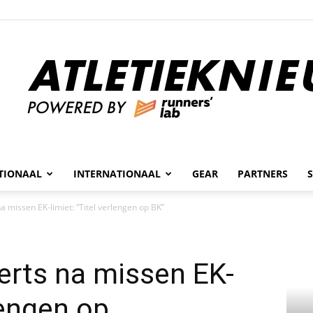
n
TIONAAL
INTERNATIONAAL
GEAR
PARTNERS
Atletieknieuws
 missen EK-limiet: “Titel verlengen op BK”
erts na missen EK-
rlengen op