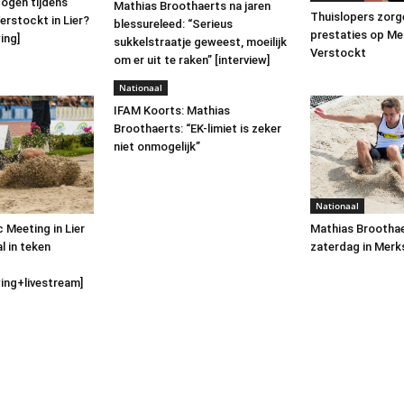
 ogen tijdens
Mathias Broothaerts na jaren
Thuislopers zorg
erstockt in Lier?
blessureleed: “Serieus
prestaties op Me
ing]
sukkelstraatje geweest, moeilijk
Verstockt
om er uit te raken” [interview]
Nationaal
IFAM Koorts: Mathias
Broothaerts: “EK-limiet is zeker
niet onmogelijk”
Nationaal
Mathias Broothae
c Meeting in Lier
zaterdag in Mer
l in teken
ng+livestream]