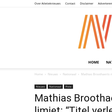
Over Atletieknieuws
Contact
Disclaimer
Advertere
HOME
NA
Home
Nieuws
Nationaal
Mathias Broothaerts na
Nieuws
Nationaal
Piste
Mathias Brootha
limiet: “Titel ve