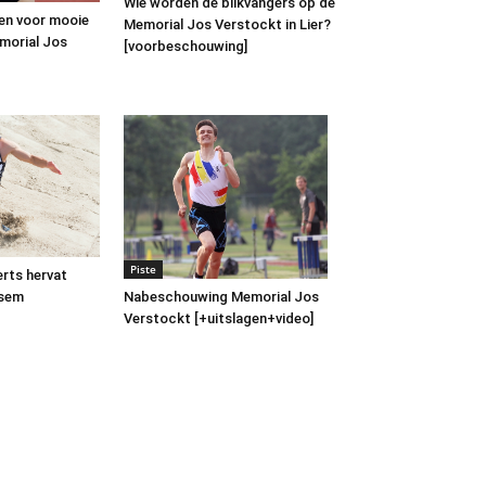
Wie worden de blikvangers op de
en voor mooie
Memorial Jos Verstockt in Lier?
morial Jos
[voorbeschouwing]
Piste
rts hervat
ksem
Nabeschouwing Memorial Jos
Verstockt [+uitslagen+video]