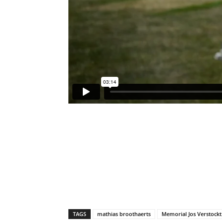
TAGS
mathias broothaerts
Memorial Jos Verstockt