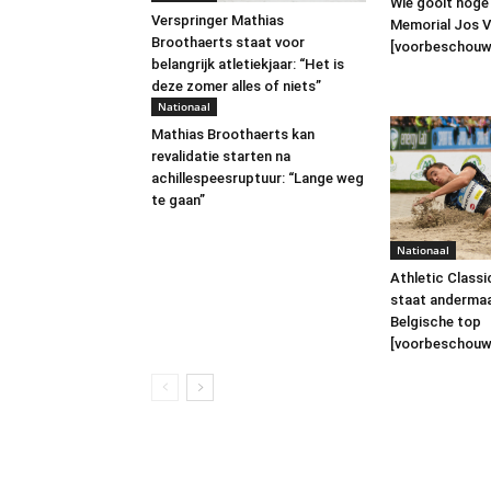
Wie gooit hoge
Verspringer Mathias
Memorial Jos V
Broothaerts staat voor
[voorbeschouw
belangrijk atletiekjaar: “Het is
deze zomer alles of niets”
Nationaal
Mathias Broothaerts kan
revalidatie starten na
achillespeesruptuur: “Lange weg
te gaan”
Nationaal
Athletic Classi
staat andermaa
Belgische top
[voorbeschouwi