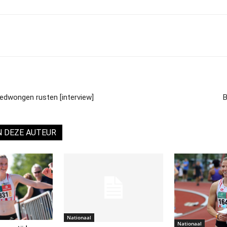
dwongen rusten [interview]
B
N DEZE AUTEUR
Nationaal
Nationaal