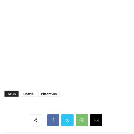
TAGS
Götzis
Pittomvils