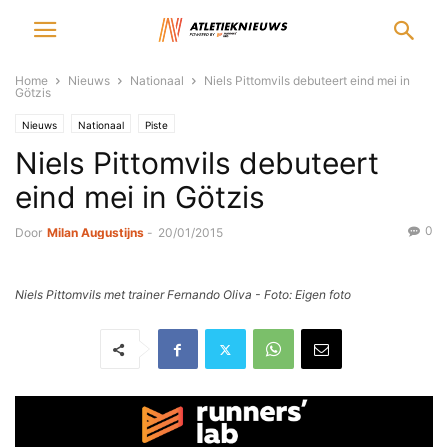
Home
Nieuws
Nationaal
Niels Pittomvils debuteert eind mei in
Götzis
Nieuws
Nationaal
Piste
Niels Pittomvils debuteert
eind mei in Götzis
0
Door
Milan Augustijns
-
20/01/2015
Niels Pittomvils met trainer Fernando Oliva - Foto: Eigen foto