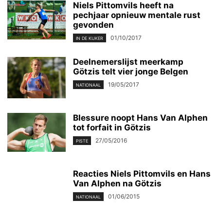
Niels Pittomvils heeft na
pechjaar opnieuw mentale rust
gevonden
01/10/2017
IN DE KIJKER
Deelnemerslijst meerkamp
Götzis telt vier jonge Belgen
19/05/2017
NATIONAAL
Blessure noopt Hans Van Alphen
tot forfait in Götzis
27/05/2016
PISTE
Reacties Niels Pittomvils en Hans
Van Alphen na Götzis
01/06/2015
NATIONAAL