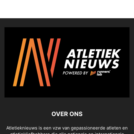
OVER ONS
Atletieknieuws is een vzw van gepassioneerde atleten en