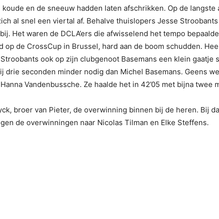
e koude en de sneeuw hadden laten afschrikken. Op de langste 
ch al snel een viertal af. Behalve thuislopers Jesse Strooban
 bij. Het waren de DCLA’ers die afwisselend het tempo bepaald
d op de CrossCup in Brussel, hard aan de boom schudden. He
n Stroobants ook op zijn clubgenoot Basemans een klein gaatje 
hij drie seconden minder nodig dan Michel Basemans. Geens wer
p Hanna Vandenbussche. Ze haalde het in 42’05 met bijna twee 
k, broer van Pieter, de overwinning binnen bij de heren. Bij
ingen de overwinningen naar Nicolas Tilman en Elke Steffens.