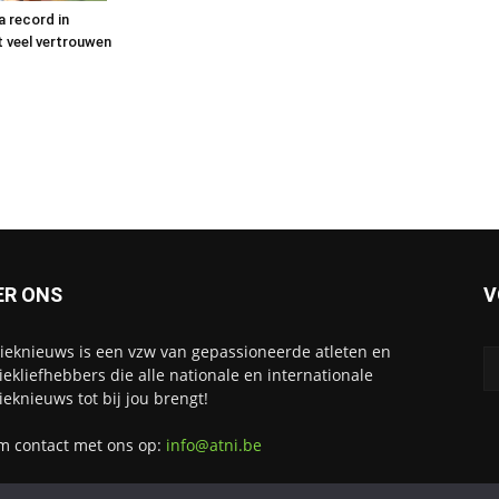
a record in
t veel vertrouwen
ER ONS
V
tieknieuws is een vzw van gepassioneerde atleten en
tiekliefhebbers die alle nationale en internationale
tieknieuws tot bij jou brengt!
 contact met ons op:
info@atni.be