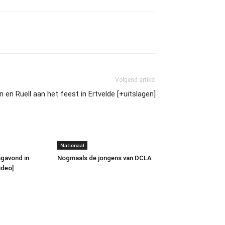
Volgend artikel
 en Ruell aan het feest in Ertvelde [+uitslagen]
Nationaal
agavond in
Nogmaals de jongens van DCLA
ideo]