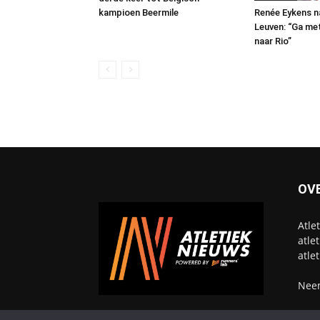
kampioen Beermile
Renée Eykens n
Leuven: “Ga me
naar Rio”
OV
Atle
atle
atle
Neem