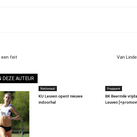
 een feit
Van Linden
N DEZE AUTEUR
Nationaal
Frappant
KU Leuven opent nieuwe
BK Beermile vrijd
indoorhal
Leuven [+promov