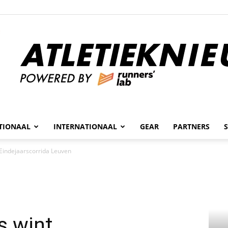
n
TIONAAL
INTERNATIONAAL
GEAR
PARTNERS
Atletieknieuws
 Eindejaarscorrida Leuven
s wint