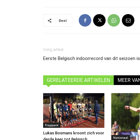
Deel
Vorig artikel
Eerste Belgisch indoorrecord van dit seizoen is
GERELATEERDE ARTIKELEN
MEER VA
Frappant
Lukas Bosmans kroont zich voor
Nationaal
derde keer tot Belgisch