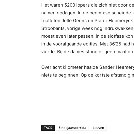
Het waren 5200 lopers die zich niet door d
namen opdagen. In de beginfase scheidde zi
triatleten Jelle Geens en Pieter Heemeryck
Stroobants, vorige week nog indrukwekken
moest even later passen. In de slotfase ko
in de voorafgaande edities. Met 36’25 had 
vierde. Bij de dames stond er geen maat o
Over acht kilometer haalde Sander Heemeryc
niets te beginnen. Op de kortste afstand g
TAGS
Eindejaarscorrida
Leuven