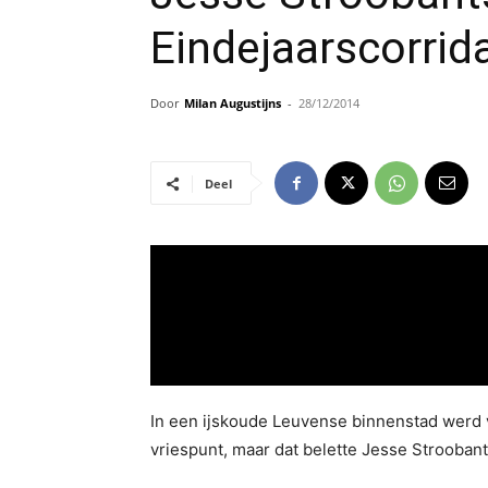
Eindejaarscorrid
Door
Milan Augustijns
-
28/12/2014
Deel
In een ijskoude Leuvense binnenstad werd v
vriespunt, maar dat belette Jesse Stroobant