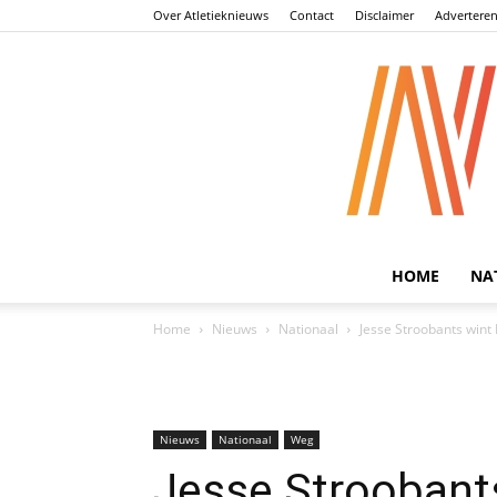
Over Atletieknieuws
Contact
Disclaimer
Advertere
HOME
NA
Home
Nieuws
Nationaal
Jesse Stroobants wint
Nieuws
Nationaal
Weg
Jesse Stroobant