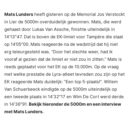
Mats Lunders
heeft gisteren op de Memorial Jos Verstockt
in Lier de 5000m overduidelijk gewonnen. Mats, die werd
gehaast door Lukas Van Assche, finishte uiteindelijk in
14’13″47. Dat is boven de EK-limiet voor Tampère die staat
op 14’05″00. Mats reageerde na de wedstrijd dat hij niet
erg teleurgesteld was. “Door het slechte weer, had ik
vooraf al gezien dat de limiet er niet zou in zitten.” Mats is
reeds geplaatst voor het EK op de 10.000m. Op de vraag
met welke prestatie de Lyra-atleet tevreden zou zijn op het
EK reageerde Mats duidelijk: “Een top 5-plaats!”. Willem
Van Schuerbeeck eindigde op de 5000m uiteindelijk op
een tweede plaats in 14’32″17 en Wim De Cort werd derde
in 14’36″91.
Bekijk hieronder de 5000m en een interview
met Mats Lunders.