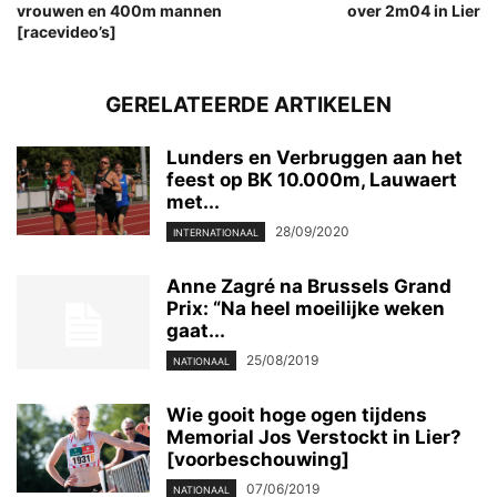
vrouwen en 400m mannen
over 2m04 in Lier
[racevideo’s]
GERELATEERDE ARTIKELEN
Lunders en Verbruggen aan het
feest op BK 10.000m, Lauwaert
met...
28/09/2020
INTERNATIONAAL
Anne Zagré na Brussels Grand
Prix: “Na heel moeilijke weken
gaat...
25/08/2019
NATIONAAL
Wie gooit hoge ogen tijdens
Memorial Jos Verstockt in Lier?
[voorbeschouwing]
07/06/2019
NATIONAAL