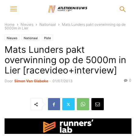
Home
Nieuws
Nationaal
Mats Lunders pakt overwinning op de
5000m in Lier
Nieuws
Nationaal
Piste
Mats Lunders pakt
overwinning op de 5000m in
Lier [racevideo+interview]
0
Door
Simon Van Glabeke
-
01/07/2013