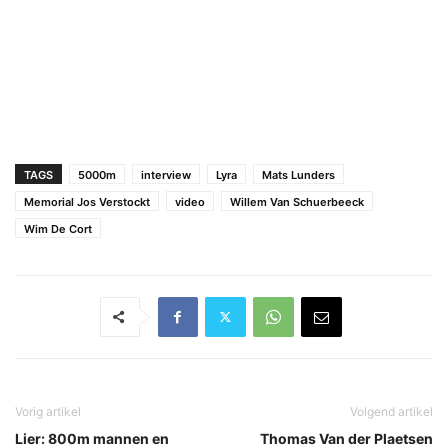
TAGS
5000m
interview
Lyra
Mats Lunders
Memorial Jos Verstockt
video
Willem Van Schuerbeeck
Wim De Cort
Vorig artikel
Volgend artikel
Lier: 800m mannen en
Thomas Van der Plaetsen