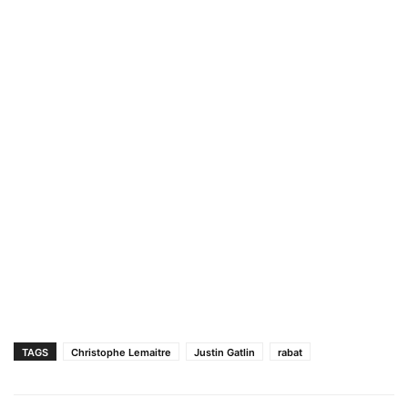
TAGS
Christophe Lemaitre
Justin Gatlin
rabat