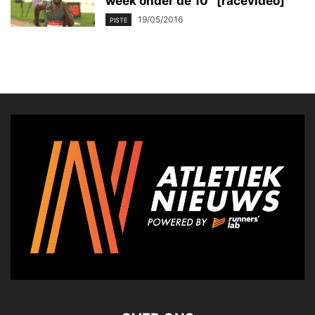
week onder de 10″ [racevideo]
19/05/2016
PISTE