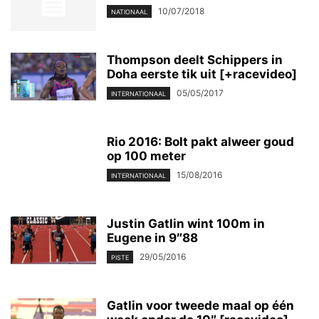
10/07/2018
NATIONAAL
Thompson deelt Schippers in
Doha eerste tik uit [+racevideo]
05/05/2017
INTERNATIONAAL
Rio 2016: Bolt pakt alweer goud
op 100 meter
15/08/2016
INTERNATIONAAL
Justin Gatlin wint 100m in
Eugene in 9″88
29/05/2016
PISTE
Gatlin voor tweede maal op één