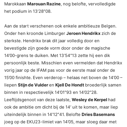
Marokkaan
Marouan Razine
, nog belofte, vervolledigde
het podium in 13’28″08.
Aan de start verschenen ook enkele ambitieuze Belgen.
Onder hen kroonde Limburger
Jeroen Hendrikx
zich de
sterkste. Hendrikx brak dit jaar volledig door en
bevestigde zijn goede vorm door onder de magische
14’00-grens te duiken. Met 13’54″13 zette hij een dik
persoonlijk beste. Misschien even vermelden dat Hendrikx
vorig jaar op de IFAM pas voor de eerste maal onder de
15’00 finishte. Even verderop – helaas net boven de 14’00 –
liepen
Stijn de Vulder
en
Kjell De Hondt
broederlijk samen
binnen in respectievelijk 14’01″93 en 14’02″28.
Leeftijdsgenoot van deze laatste,
Wesley de Kerpel
had
ook de ambitie om dicht bij de 14′ uit te komen, maar liep
uiteindelijk binnen in 14’12″41. Belofte
Dries Basemans
joeg op de EKU23-limiet van 14’05, maar sloeg daar met