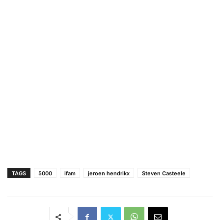
TAGS
5000
ifam
jeroen hendrikx
Steven Casteele