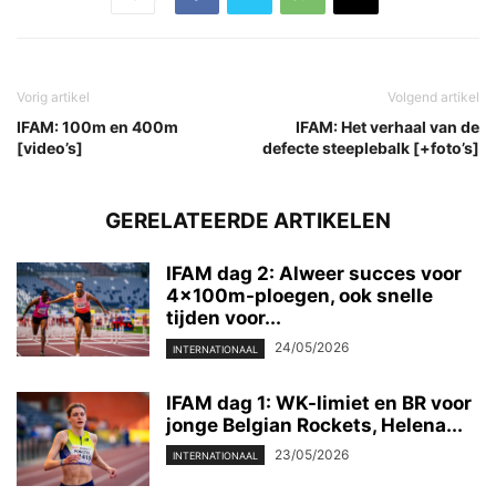
Vorig artikel
Volgend artikel
IFAM: 100m en 400m
IFAM: Het verhaal van de
[video’s]
defecte steeplebalk [+foto’s]
GERELATEERDE ARTIKELEN
IFAM dag 2: Alweer succes voor
4x100m-ploegen, ook snelle
tijden voor...
24/05/2026
INTERNATIONAAL
IFAM dag 1: WK-limiet en BR voor
jonge Belgian Rockets, Helena...
23/05/2026
INTERNATIONAAL