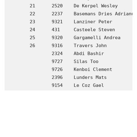
	21	2520	De Kerpel Wesley         	88	ROBA 	14:12.41			

	22	2237	Basemans Dries Adrianus  	92	DCLA 	14:13.97			

	23	9321	Lanziner Peter           	82	ITA  	14:14.31			

	24	431	Casteele Steven          	94	KKS  	14:14.55			

	25	9320	Gargamelli Andrea        	89	ITA  	14:16.07			

	26	9316	Travers John             	91	IRL  	14:27.71			

		2324	Abdi Bashir              	89	RCG  	DNS   			

		9727	Silas Too                	PACE 	DNF   			

		9726	Kenboi Clement           	PACE 	DNF   			

		2396	Lunders Mats             	91	LYRA 	DNF   			
