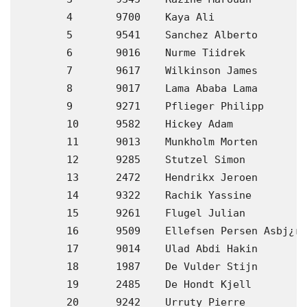
	4	9700	Kaya Ali                 	TUR  	13:31.39			

	5	9541	Sanchez Alberto          	88	ESP  	13:36.98			

	6	9016	Nurme Tiidrek            	85	EST  	13:37.65			

	7	9617	Wilkinson James          	90	GBR  	13:38.43			

	8	9017	Lama Ababa Lama          	93	ETH  	13:38.72			

	9	9271	Pflieger Philipp         	87	GER  	13:41.06			

	10	9582	Hickey Adam              	88	GBR  	13:41.66			

	11	9013	Munkholm Morten          	85	DEN  	13:52.57			

	12	9285	Stutzel Simon            	86	GER  	13:52.78			

	13	2472	Hendrikx Jeroen          	86	LOOI 	13:54.13			

	14	9322	Rachik Yassine           	93	ITA  	13:54.46			

	15	9261	Flugel Julian            	86	GER  	13:54.66			

	16	9509	Ellefsen Persen Asbj¿rn  	87	NOR  	13:55.56			

	17	9014	Ulad Abdi Hakin          	91	DEN  	13:56.64			

	18	1987	De Vulder Stijn          	82	ACG  	14:01.93			

	19	2485	De Hondt Kjell           	88	DCLA 	14:02.28			

	20	9242	Urruty Pierre            	86	FRA  	14:04.99			
