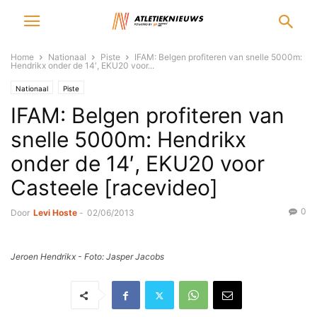
Home
Nationaal
Piste
IFAM: Belgen profiteren van snelle 5000m:
Hendrikx onder de 14′, EKU20 voor...
Nationaal
Piste
IFAM: Belgen profiteren van
snelle 5000m: Hendrikx
onder de 14′, EKU20 voor
Casteele [racevideo]
0
Door
Levi Hoste
-
02/06/2013
Jeroen Hendrikx - Foto: Jasper Jacobs