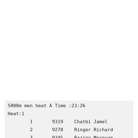
5000m men heat A Time :23:26

Heat:1 

	1	9319	Chatbi Jamel             	84	ITA  	13:27.08			

	2	9278	Ringer Richard           	89	GER  	13:27.29			

	3	9345	Razine Marouan           	91	MAR  	13:28.08			
