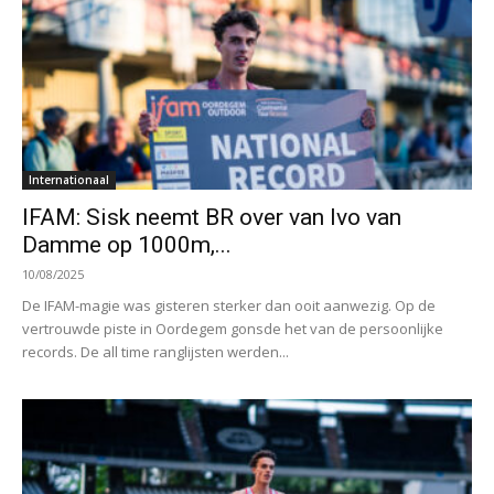
Internationaal
IFAM: Sisk neemt BR over van Ivo van
Damme op 1000m,...
10/08/2025
De IFAM-magie was gisteren sterker dan ooit aanwezig. Op de
vertrouwde piste in Oordegem gonsde het van de persoonlijke
records. De all time ranglijsten werden...