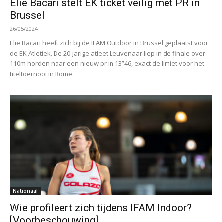
Elie Bacari stelt EK ticket veilig met PR in
Brussel
26/05/2024
Elie Bacari heeft zich bij de IFAM Outdoor in Brussel geplaatst voor
de EK Atletiek. De 20-jarige atleet Leuvenaar liep in de finale over
110m horden naar een nieuw pr in 13”46, exact de limiet voor het
titeltoernooi in Rome.
Nationaal
Wie profileert zich tijdens IFAM Indoor?
[Voorbeschouwing]