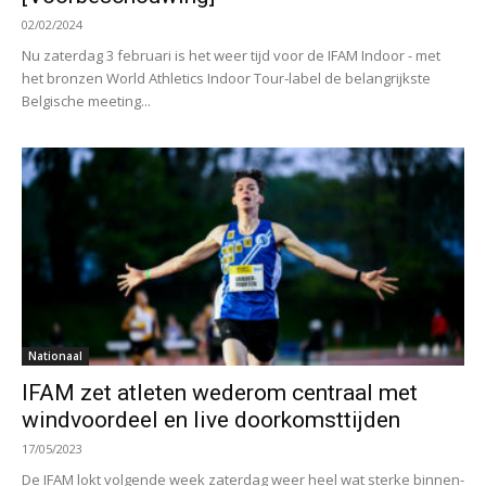
02/02/2024
Nu zaterdag 3 februari is het weer tijd voor de IFAM Indoor - met
het bronzen World Athletics Indoor Tour-label de belangrijkste
Belgische meeting...
Nationaal
IFAM zet atleten wederom centraal met
windvoordeel en live doorkomsttijden
17/05/2023
De IFAM lokt volgende week zaterdag weer heel wat sterke binnen-