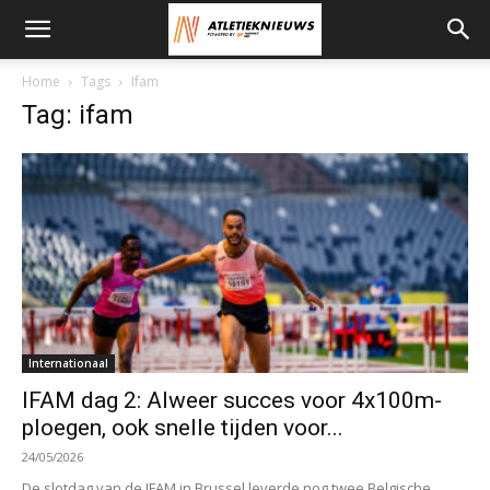
Home
Tags
Ifam
Tag: ifam
Internationaal
IFAM dag 2: Alweer succes voor 4x100m-
ploegen, ook snelle tijden voor...
24/05/2026
De slotdag van de IFAM in Brussel leverde nog twee Belgische