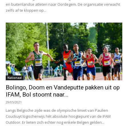
en buitenlandse atleten naar Oordegem. De organisatie verwacht
zelfs af te kloppen op...
Nationaal
Bolingo, Doom en Vandeputte pakken uit op
IFAM, Bol stoomt naar...
29/05/2021
Langs Belgische zijde was de olympische limiet van Paulien
Couckuyt logischerwijs hét absolute hoogtepunt van de IFAM
Outdoor. Er lieten zich echter nog enkele Belgen gelden...