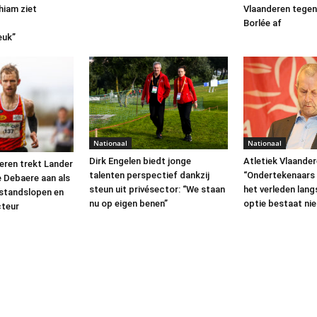
iam ziet
Vlaanderen tege
Borlée af
euk”
Nationaal
Nationaal
Dirk Engelen biedt jonge
Atletiek Vlaander
eren trekt Lander
talenten perspectief dankzij
“Ondertekenaars 
e Debaere aan als
steun uit privésector: “We staan
het verleden lang
standslopen en
nu op eigen benen”
optie bestaat ni
cteur