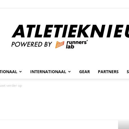
n
TIONAAL
INTERNATIONAAL
GEAR
PARTNERS
Atletieknieuws
uwt verder op