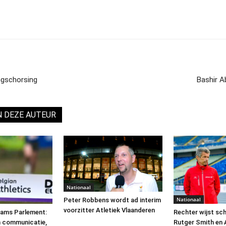
ngschorsing
Bashir A
N DEZE AUTEUR
Nationaal
Nationaal
Peter Robbens wordt ad interim
voorzitter Atletiek Vlaanderen
aams Parlement:
Rechter wijst sc
n communicatie,
Rutger Smith en 