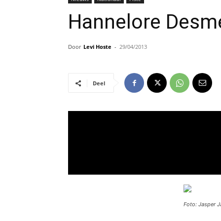
Hannelore Desme
Door
Levi Hoste
-
29/04/2013
Deel
Foto: Jasper 