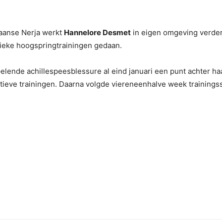
paanse Nerja werkt
Hannelore Desmet
in eigen omgeving verde
cfieke hoogspringtrainingen gedaan.
nde achillespeesblessure al eind januari een punt achter haar
atieve trainingen. Daarna volgde viereneenhalve week trainings