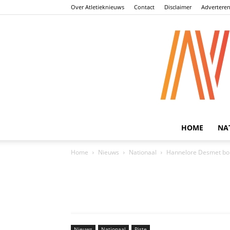
Over Atletieknieuws
Contact
Disclaimer
Advertere
HOME
NA
Home
Nieuws
Nationaal
Hannelore Desmet bo
Nieuws
Nationaal
Piste