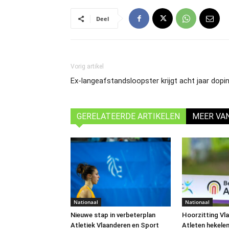
Deel
Vorig artikel
Ex-langeafstandsloopster krijgt acht jaar dopi
GERELATEERDE ARTIKELEN
MEER VA
Nationaal
Nationaal
Nieuwe stap in verbeterplan
Hoorzitting Vl
Atletiek Vlaanderen en Sport
Atleten hekele