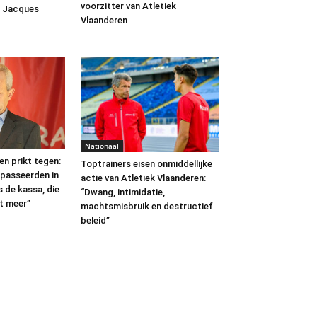
voorzitter van Atletiek
n Jacques
Vlaanderen
Nationaal
en prikt tegen:
Toptrainers eisen onmiddellijke
passeerden in
actie van Atletiek Vlaanderen:
s de kassa, die
“Dwang, intimidatie,
et meer”
machtsmisbruik en destructief
beleid”