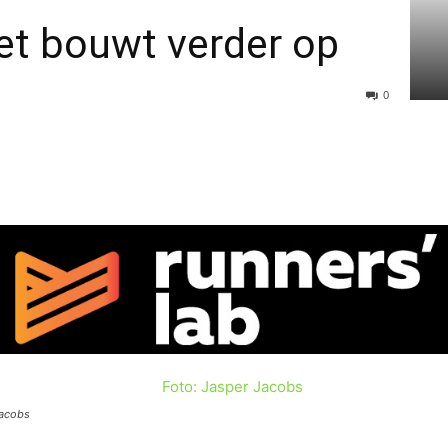
t bouwt verder op
0
Jacobs