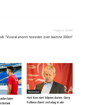
Volgend artikel
bdi: “Vooral enorm tevreden over laatste 300m”
Nationaal
Het kon niet blijven duren: Gery
hadeclaim
Follens dient ontslag in als
Atletiek