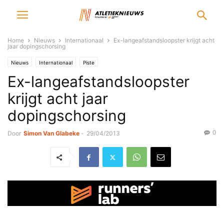
Home
Nieuws
Internationaal
Ex-langeafstandsloopster krijgt acht
jaar dopingschorsing
Nieuws
Internationaal
Piste
Ex-langeafstandsloopster
krijgt acht jaar
dopingschorsing
0
Door
Simon Van Glabeke
-
29/04/2013