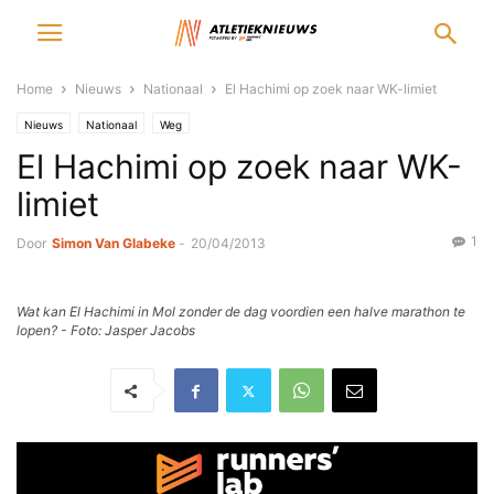
Home
Nieuws
Nationaal
El Hachimi op zoek naar WK-limiet
Nieuws
Nationaal
Weg
El Hachimi op zoek naar WK-
limiet
1
Door
Simon Van Glabeke
-
20/04/2013
Wat kan El Hachimi in Mol zonder de dag voordien een halve marathon te
lopen? - Foto: Jasper Jacobs