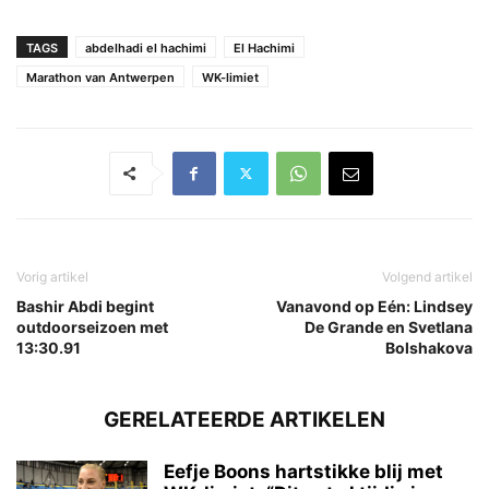
TAGS
abdelhadi el hachimi
El Hachimi
Marathon van Antwerpen
WK-limiet
Vorig artikel
Volgend artikel
Bashir Abdi begint
Vanavond op Eén: Lindsey
outdoorseizoen met
De Grande en Svetlana
13:30.91
Bolshakova
GERELATEERDE ARTIKELEN
Eefje Boons hartstikke blij met