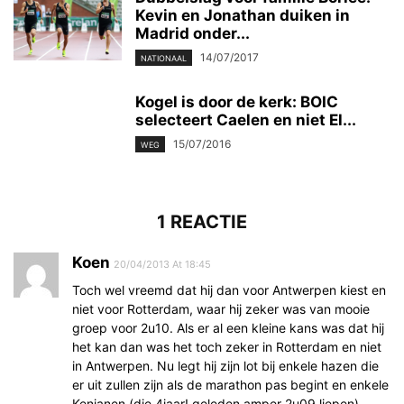
Kevin en Jonathan duiken in
Madrid onder...
14/07/2017
NATIONAAL
Kogel is door de kerk: BOIC
selecteert Caelen en niet El...
15/07/2016
WEG
1 REACTIE
Koen
20/04/2013 At 18:45
Toch wel vreemd dat hij dan voor Antwerpen kiest en
niet voor Rotterdam, waar hij zeker was van mooie
groep voor 2u10. Als er al een kleine kans was dat hij
het kan dan was het toch zeker in Rotterdam en niet
in Antwerpen. Nu legt hij zijn lot bij enkele hazen die
er uit zullen zijn als de marathon pas begint en enkele
Kenianen (die 4jaar! geleden amper 2u09 liepen).