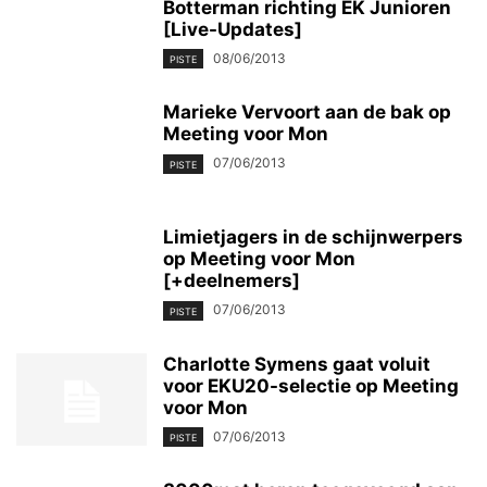
Botterman richting EK Junioren
[Live-Updates]
08/06/2013
PISTE
Marieke Vervoort aan de bak op
Meeting voor Mon
07/06/2013
PISTE
Limietjagers in de schijnwerpers
op Meeting voor Mon
[+deelnemers]
07/06/2013
PISTE
Charlotte Symens gaat voluit
voor EKU20-selectie op Meeting
voor Mon
07/06/2013
PISTE