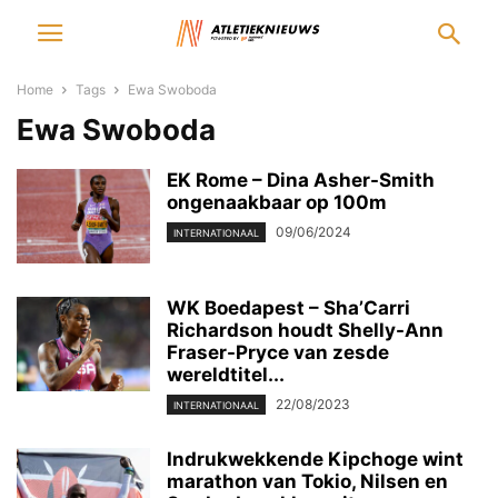
Home
Tags
Ewa Swoboda
Ewa Swoboda
EK Rome – Dina Asher-Smith
ongenaakbaar op 100m
09/06/2024
INTERNATIONAAL
WK Boedapest – Sha’Carri
Richardson houdt Shelly-Ann
Fraser-Pryce van zesde
wereldtitel...
22/08/2023
INTERNATIONAAL
Indrukwekkende Kipchoge wint
marathon van Tokio, Nilsen en