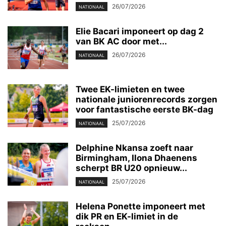
26/07/2026
NATIONAAL
Elie Bacari imponeert op dag 2
van BK AC door met...
26/07/2026
NATIONAAL
Twee EK-limieten en twee
nationale juniorenrecords zorgen
voor fantastische eerste BK-dag
25/07/2026
NATIONAAL
Delphine Nkansa zoeft naar
Birmingham, Ilona Dhaenens
scherpt BR U20 opnieuw...
25/07/2026
NATIONAAL
Helena Ponette imponeert met
dik PR en EK-limiet in de