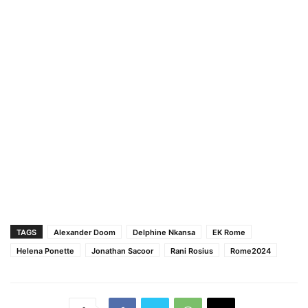
TAGS
Alexander Doom
Delphine Nkansa
EK Rome
Helena Ponette
Jonathan Sacoor
Rani Rosius
Rome2024