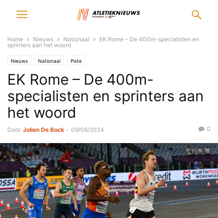
Home
Nieuws
Nationaal
EK Rome – De 400m-specialisten en
sprinters aan het woord
Nieuws
Nationaal
Piste
EK Rome – De 400m-
specialisten en sprinters aan
het woord
0
Door
Jolien De Bock
-
09/06/2024