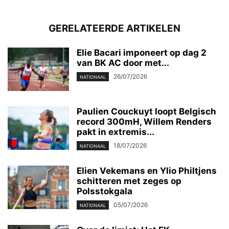
GERELATEERDE ARTIKELEN
Elie Bacari imponeert op dag 2
van BK AC door met...
26/07/2026
NATIONAAL
Paulien Couckuyt loopt Belgisch
record 300mH, Willem Renders
pakt in extremis...
18/07/2026
NATIONAAL
Elien Vekemans en Ylio Philtjens
schitteren met zeges op
Polsstokgala
05/07/2026
NATIONAAL