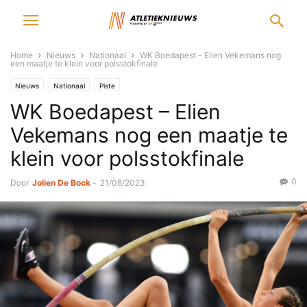
Home
Nieuws
Nationaal
WK Boedapest – Elien Vekemans nog
een maatje te klein voor polsstokfinale
Nieuws
Nationaal
Piste
WK Boedapest – Elien
Vekemans nog een maatje te
klein voor polsstokfinale
0
Door
Jolien De Bock
-
21/08/2023