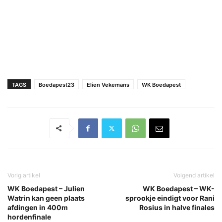
TAGS
Boedapest23
Elien Vekemans
WK Boedapest
Vorig artikel
Volgend artikel
WK Boedapest – Julien
WK Boedapest – WK-
Watrin kan geen plaats
sprookje eindigt voor Rani
afdingen in 400m
Rosius in halve finales
hordenfinale