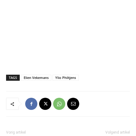
TAGS
Elien Vekemans
Ylio Philtjens
Vorig artikel
Volgend artikel