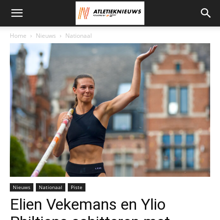
Home
Nieuws
Nationaal
Foto: Michiel Reyntjens
Nieuws
Nationaal
Piste
Elien Vekemans en Ylio