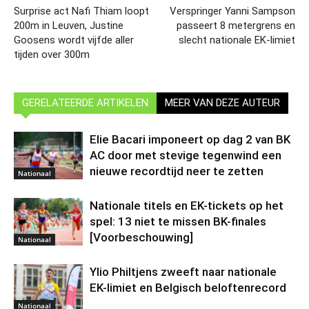
Surprise act Nafi Thiam loopt
Verspringer Yanni Sampson
200m in Leuven, Justine
passeert 8 metergrens en
Goosens wordt vijfde aller
slecht nationale EK-limiet
tijden over 300m
GERELATEERDE ARTIKELEN
MEER VAN DEZE AUTEUR
Elie Bacari imponeert op dag 2 van BK
AC door met stevige tegenwind een
nieuwe recordtijd neer te zetten
Nationaal
Nationale titels en EK-tickets op het
spel: 13 niet te missen BK-finales
[Voorbeschouwing]
Nationaal
Ylio Philtjens zweeft naar nationale
EK-limiet en Belgisch beloftenrecord
Nationaal