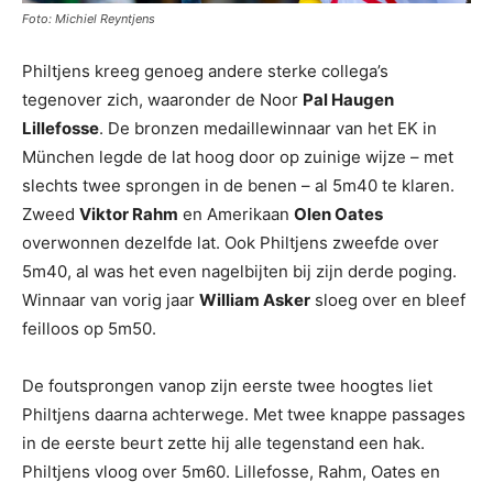
Foto: Michiel Reyntjens
Philtjens kreeg genoeg andere sterke collega’s
tegenover zich, waaronder de Noor
Pal Haugen
Lillefosse
. De bronzen medaillewinnaar van het EK in
München legde de lat hoog door op zuinige wijze – met
slechts twee sprongen in de benen – al 5m40 te klaren.
Zweed
Viktor Rahm
en Amerikaan
Olen Oates
overwonnen dezelfde lat. Ook Philtjens zweefde over
5m40, al was het even nagelbijten bij zijn derde poging.
Winnaar van vorig jaar
William Asker
sloeg over en bleef
feilloos op 5m50.
De foutsprongen vanop zijn eerste twee hoogtes liet
Philtjens daarna achterwege. Met twee knappe passages
in de eerste beurt zette hij alle tegenstand een hak.
Philtjens vloog over 5m60. Lillefosse, Rahm, Oates en