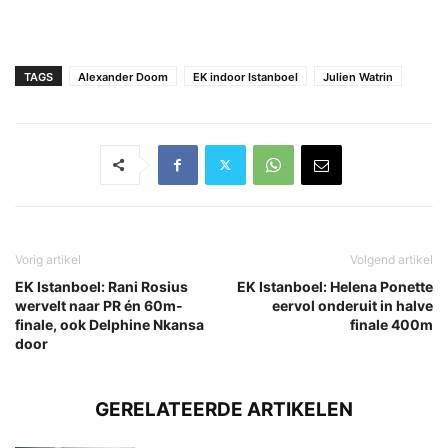
TAGS
Alexander Doom
EK indoor Istanboel
Julien Watrin
Vorig artikel
Volgend artikel
EK Istanboel: Rani Rosius
EK Istanboel: Helena Ponette
wervelt naar PR én 60m-
eervol onderuit in halve
finale, ook Delphine Nkansa
finale 400m
door
GERELATEERDE ARTIKELEN