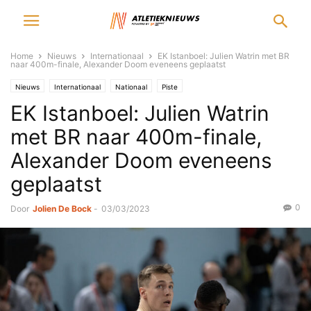
Home
Nieuws
Internationaal
EK Istanboel: Julien Watrin met BR
naar 400m-finale, Alexander Doom eveneens geplaatst
Nieuws
Internationaal
Nationaal
Piste
EK Istanboel: Julien Watrin
met BR naar 400m-finale,
Alexander Doom eveneens
geplaatst
0
Door
Jolien De Bock
-
03/03/2023