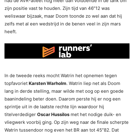
had de AVR-atleet nog meer dan voldoende in de tank om
zijn positie vast te houden. Zijn tijd van 46″12 was
weliswaar bijzaak, maar Doom toonde zo wel aan dat hij
zelfs met al een wedstrijd in de benen veel in zijn mars
heeft.
In de tweede reeks mocht Watrin het opnemen tegen
topfavoriet
Karsten Warholm
. Watrin liep net als Doom
lang in derde stelling, maar wilde met oog op een goede
baanindeling beter doen. Daarom perste hij er nog een
sprintje uit in de laatste rechte lijn waardoor hij
titelverdediger
Oscar
Hussilos
met het nodige duik- en
vliegwerk voorbij ging. Op zijn weg naar de finale scherpte
Watrin tussendoor nog even het BR aan tot 45″82. Dat