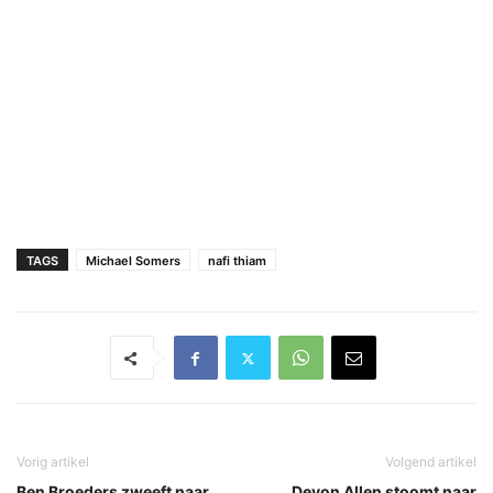
TAGS
Michael Somers
nafi thiam
Vorig artikel
Volgend artikel
Ben Broeders zweeft naar
Devon Allen stoomt naar