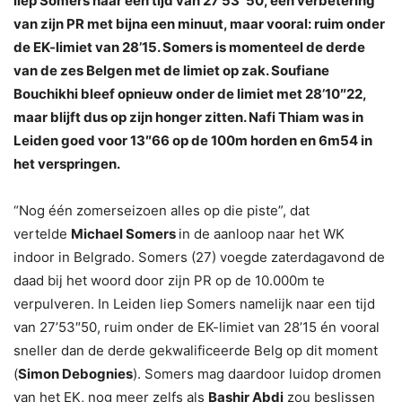
liep Somers naar een tijd van 27’53″50, een verbetering
van zijn PR met bijna een minuut, maar vooral: ruim onder
de EK-limiet van 28’15. Somers is momenteel de derde
van de zes Belgen met de limiet op zak. Soufiane
Bouchikhi bleef opnieuw onder de limiet met 28’10″22,
maar blijft dus op zijn honger zitten. Nafi Thiam was in
Leiden goed voor 13″66 op de 100m horden en 6m54 in
het verspringen.
“Nog één zomerseizoen alles op die piste”, dat
vertelde
Michael Somers
in de aanloop naar het WK
indoor in Belgrado. Somers (27) voegde zaterdagavond de
daad bij het woord door zijn PR op de 10.000m te
verpulveren. In Leiden liep Somers namelijk naar een tijd
van 27’53″50, ruim onder de EK-limiet van 28’15 én vooral
sneller dan de derde gekwalificeerde Belg op dit moment
(
Simon Debognies
). Somers mag daardoor luidop dromen
van het EK, nog meer zelfs als
Bashir Abdi
zou beslissen