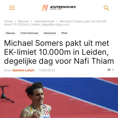
Home
Nieuws
Internationaal
Michael Somers pakt uit met EK-
limiet 10.000m in Leiden, degelijke dag voor...
Nieuws
Internationaal
Nationaal
Piste
Michael Somers pakt uit met
EK-limiet 10.000m in Leiden,
degelijke dag voor Nafi Thiam
0
Door
Quinten Lafort
-
11/06/2022