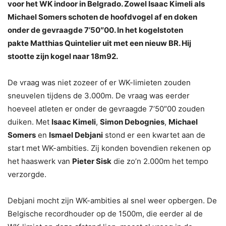
voor het WK indoor in Belgrado. Zowel Isaac Kimeli als
Michael Somers schoten de hoofdvogel af en doken
onder de gevraagde 7’50″00. In het kogelstoten
pakte
Matthias Quintelier uit met een nieuw BR. Hij
stootte zijn kogel naar 18m92.
De vraag was niet zozeer of er WK-limieten zouden
sneuvelen tijdens de 3.000m. De vraag was eerder
hoeveel atleten er onder de gevraagde 7’50″00 zouden
duiken. Met
Isaac Kimeli
,
Simon Debognies
,
Michael
Somers
en
Ismael Debjani
stond er een kwartet aan de
start met WK-ambities. Zij konden bovendien rekenen op
het haaswerk van
Pieter Sisk
die zo’n 2.000m het tempo
verzorgde.
Debjani mocht zijn WK-ambities al snel weer opbergen. De
Belgische recordhouder op de 1500m, die eerder al de