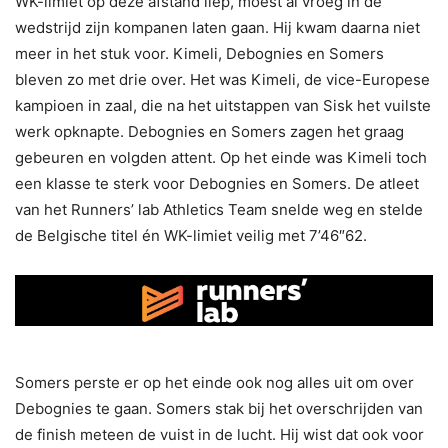
WK-limiet op deze afstand liep, moest al vroeg in de
wedstrijd zijn kompanen laten gaan. Hij kwam daarna niet
meer in het stuk voor. Kimeli, Debognies en Somers
bleven zo met drie over. Het was Kimeli, de vice-Europese
kampioen in zaal, die na het uitstappen van Sisk het vuilste
werk opknapte. Debognies en Somers zagen het graag
gebeuren en volgden attent. Op het einde was Kimeli toch
een klasse te sterk voor Debognies en Somers. De atleet
van het Runners’ lab Athletics Team snelde weg en stelde
de Belgische titel én WK-limiet veilig met 7’46″62.
Somers perste er op het einde ook nog alles uit om over
Debognies te gaan. Somers stak bij het overschrijden van
de finish meteen de vuist in de lucht. Hij wist dat ook voor