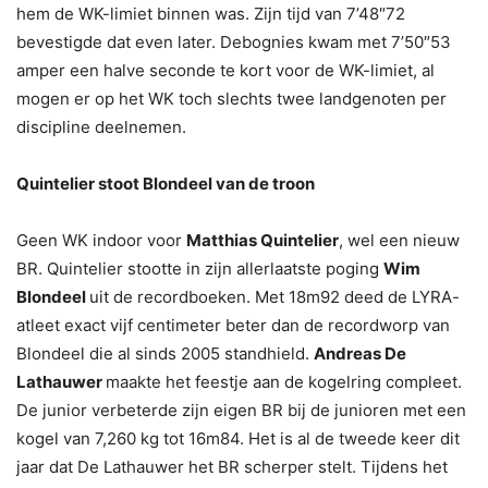
hem de WK-limiet binnen was. Zijn tijd van 7’48″72
bevestigde dat even later. Debognies kwam met 7’50″53
amper een halve seconde te kort voor de WK-limiet, al
mogen er op het WK toch slechts twee landgenoten per
discipline deelnemen.
Quintelier stoot Blondeel van de troon
Geen WK indoor voor
Matthias Quintelier
, wel een nieuw
BR. Quintelier stootte in zijn allerlaatste poging
Wim
Blondeel
uit de recordboeken. Met 18m92 deed de LYRA-
atleet exact vijf centimeter beter dan de recordworp van
Blondeel die al sinds 2005 standhield.
Andreas De
Lathauwer
maakte het feestje aan de kogelring compleet.
De junior verbeterde zijn eigen BR bij de junioren met een
kogel van 7,260 kg tot 16m84. Het is al de tweede keer dit
jaar dat De Lathauwer het BR scherper stelt. Tijdens het