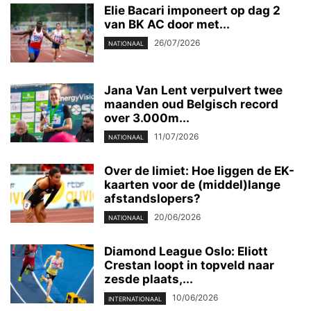
Elie Bacari imponeert op dag 2
van BK AC door met...
26/07/2026
NATIONAAL
Jana Van Lent verpulvert twee
maanden oud Belgisch record
over 3.000m...
11/07/2026
NATIONAAL
Over de limiet: Hoe liggen de EK-
kaarten voor de (middel)lange
afstandslopers?
20/06/2026
NATIONAAL
Diamond League Oslo: Eliott
Crestan loopt in topveld naar
zesde plaats,...
10/06/2026
INTERNATIONAAL