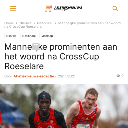
Home
Nieuws
Nationaal
Mannelijke prominenten aan het woord
na CrossCup Roeselare
Nieuws
Nationaal
Veldloop
Mannelijke prominenten aan
het woord na CrossCup
Roeselare
0
Door
Atletieknieuws-redactie
-
29/11/2021