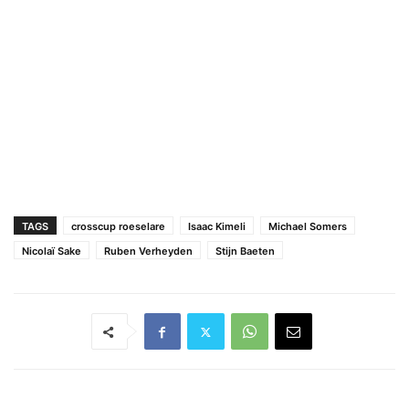
TAGS
crosscup roeselare
Isaac Kimeli
Michael Somers
Nicolaï Sake
Ruben Verheyden
Stijn Baeten