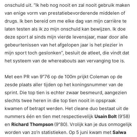
onschuld uit. “Ik heb nog nooit en zal nooit gebruik maken
van enige vorm van prestatiebevorderende middelen of
drugs. Ik ben bereid om me elke dag van mijn carrière te
laten testen als ik zo mijn onschuld kan bewijzen. Ik doe
deze sport al sinds mijn vierde levensjaar, maar door alle
gebeurtenissen van het afgelopen jaar is het plezier in
mijn sport toch geslonken”, besluit de atleet, die vindt dat
het systeem van de whereabouts aan vervanging toe is.
Met een PR van 9″76 op de 100m prijkt Coleman op de
zesde plaats aller tijden op het koningsnummer van de
sprint. Die top tien is echter zwaar besmeurd, aangezien
slechts twee heren in die top tien nooit in opspraak
kwamen of betrapt werden. Het cleane duo bestaat uit de
nummers één en tien met respectievelijk
Usain Bolt
(9’58)
en
Richard Thompson
(9″80). Vrolijk kan je dus onmogelijk
worden van zo’n statistieken. Op 5 juni kwam met
Salwa