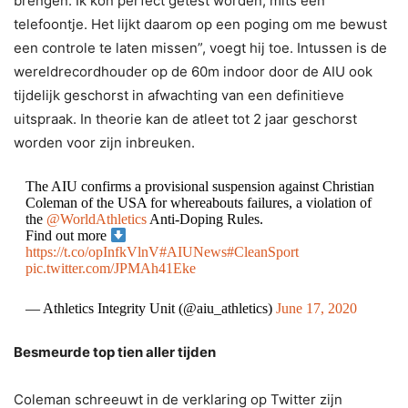
brengen. Ik kon perfect getest worden, mits een
telefoontje. Het lijkt daarom op een poging om me bewust
een controle te laten missen”, voegt hij toe. Intussen is de
wereldrecordhouder op de 60m indoor door de AIU ook
tijdelijk geschorst in afwachting van een definitieve
uitspraak. In theorie kan de atleet tot 2 jaar geschorst
worden voor zijn inbreuken.
The AIU confirms a provisional suspension against Christian
Coleman of the USA for whereabouts failures, a violation of
the
@WorldAthletics
Anti-Doping Rules.
Find out more
https://t.co/opInfkVlnV
#AIUNews
#CleanSport
pic.twitter.com/JPMAh41Eke
— Athletics Integrity Unit (@aiu_athletics)
June 17, 2020
Besmeurde top tien aller tijden
Coleman schreeuwt in de verklaring op Twitter zijn