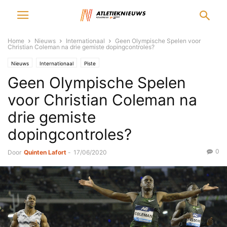
Home
Nieuws
Internationaal
Geen Olympische Spelen voor
Christian Coleman na drie gemiste dopingcontroles?
Nieuws
Internationaal
Piste
Geen Olympische Spelen
voor Christian Coleman na
drie gemiste
dopingcontroles?
0
Door
Quinten Lafort
-
17/06/2020