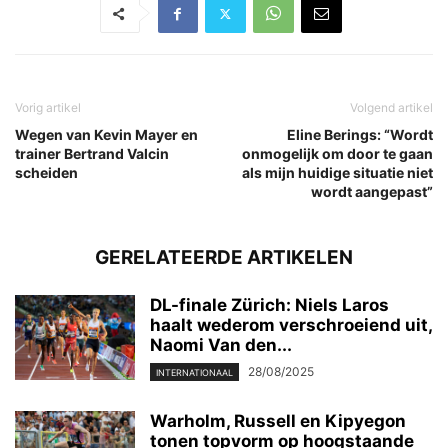
Vorig artikel
Volgend artikel
Wegen van Kevin Mayer en
Eline Berings: “Wordt
trainer Bertrand Valcin
onmogelijk om door te gaan
scheiden
als mijn huidige situatie niet
wordt aangepast”
GERELATEERDE ARTIKELEN
DL-finale Zürich: Niels Laros
haalt wederom verschroeiend uit,
Naomi Van den...
28/08/2025
INTERNATIONAAL
Warholm, Russell en Kipyegon
tonen topvorm op hoogstaande