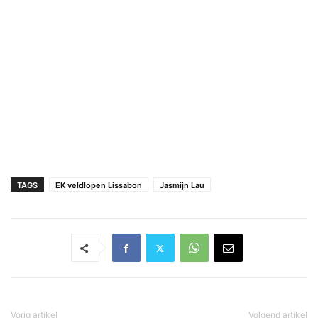
TAGS
EK veldlopen Lissabon
Jasmijn Lau
Vorig artikel
Volgend artikel