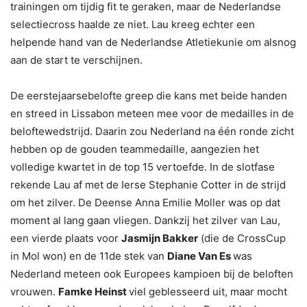
trainingen om tijdig fit te geraken, maar de Nederlandse
selectiecross haalde ze niet. Lau kreeg echter een
helpende hand van de Nederlandse Atletiekunie om alsnog
aan de start te verschijnen.
De eerstejaarsebelofte greep die kans met beide handen
en streed in Lissabon meteen mee voor de medailles in de
beloftewedstrijd. Daarin zou Nederland na één ronde zicht
hebben op de gouden teammedaille, aangezien het
volledige kwartet in de top 15 vertoefde. In de slotfase
rekende Lau af met de Ierse Stephanie Cotter in de strijd
om het zilver. De Deense Anna Emilie Moller was op dat
moment al lang gaan vliegen. Dankzij het zilver van Lau,
een vierde plaats voor
Jasmijn Bakker
(die de CrossCup
in Mol won) en de 11de stek van
Diane Van Es
was
Nederland meteen ook Europees kampioen bij de beloften
vrouwen.
Famke Heinst
viel geblesseerd uit, maar mocht