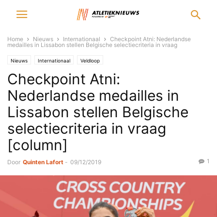
Home
Nieuws
Internationaal
Checkpoint Atni: Nederlandse
medailles in Lissabon stellen Belgische selectiecriteria in vraag
Nieuws
Internationaal
Veldloop
Checkpoint Atni:
Nederlandse medailles in
Lissabon stellen Belgische
selectiecriteria in vraag
[column]
1
Door
Quinten Lafort
-
09/12/2019