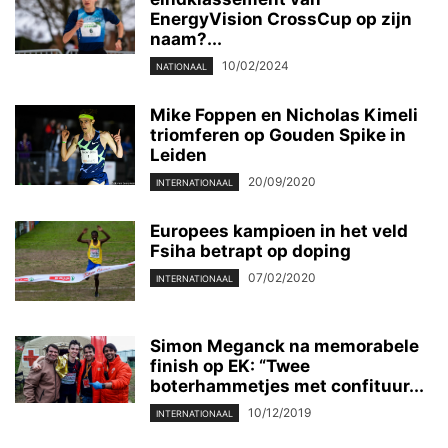
EnergyVision CrossCup op zijn
naam?...
10/02/2024
NATIONAAL
Mike Foppen en Nicholas Kimeli
triomferen op Gouden Spike in
Leiden
20/09/2020
INTERNATIONAAL
Europees kampioen in het veld
Fsiha betrapt op doping
07/02/2020
INTERNATIONAAL
Simon Meganck na memorabele
finish op EK: “Twee
boterhammetjes met confituur...
10/12/2019
INTERNATIONAAL