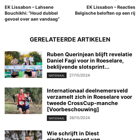
EK Lissabon – Lahsene
EK Lissabon – Reacties
Bouchikhi: “Houd dubbel
Belgische beloften op een rij
gevoel over aan vandaag”
GERELATEERDE ARTIKELEN
Ruben Querinjean blijft revelatie
Daniel Fagi voor in Roeselare,
beklijvende slotsprint...
27/10/2024
NATIONAAL
Internationaal deelnemersveld
verzamelt zich in Roeselare voor
tweede CrossCup-manche
[Voorbeschouwing]
26/10/2024
NATIONAAL
Wie schrijft in Diest
eindklassement van