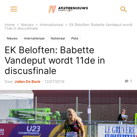
Home
Nieuws
Internationaal
EK Beloften: Babette Vandeput wordt
11de in discusfinale
Nieuws
Internationaal
Nationaal
Piste
EK Beloften: Babette
Vandeput wordt 11de in
discusfinale
0
Door
Jolien De Bock
-
12/07/2019