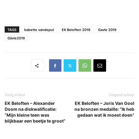
TAGS
babette vandeput
EK Beloften 2019
Gavle 2019
Gävle2019
Vorig artikel
Volgend artikel
EK Beloften – Alexander
EK Beloften – Joris Van Gool
Doom na diskwalificatie:
na bronzen medaille: “Ik heb
“Mijn kleine teen was
gedaan wat ik moest doen”
blijkbaar een beetje te groot”