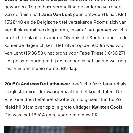
geworden. Tegen haar versnelling op anderhalve ronde
van de finish had
Jana Van Lent
geen antwoord klaar. Met
15’28″48 en de Belgische titel verzekerde Rooms zich van
een flink aantal rankingpunten, maar of het genoeg zal zijn
om zich te plaatsen voor de Olympische Spelen moet in de
komende dagen blijken. Het zilver op de 5000m was voor
Van Lent (15:36,53), het brons voor
Febe Triest
(16:36,27).
Het polsstokspringen bij de mannen is het laatste wat nog
rest van een mooie eerste BK-dag.
20u50: Andreas De Lathauwer
heeft zijn favorietenrol als
ranglijstaanvoerder waargemaakt in het kogelstoten. De
Vlierzele Sportiefatleet stootte zijn tuig naar 18m45. Zo
hield hij 31cm over op zijn grote uitdager
Kwinten Cools
.
Die was met 18m14 goed voor een nieuw PR.