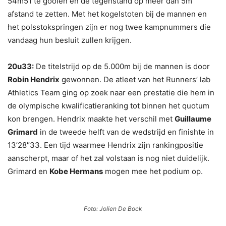
54m51 te gooien en de tegenstand op meer dan 5m
afstand te zetten. Met het kogelstoten bij de mannen en
het polsstokspringen zijn er nog twee kampnummers die
vandaag hun besluit zullen krijgen.
20u33:
De titelstrijd op de 5.000m bij de mannen is door
Robin Hendrix
gewonnen. De atleet van het Runners’ lab
Athletics Team ging op zoek naar een prestatie die hem in
de olympische kwalificatieranking tot binnen het quotum
kon brengen. Hendrix maakte het verschil met
Guillaume
Grimard
in de tweede helft van de wedstrijd en finishte in
13’28″33. Een tijd waarmee Hendrix zijn rankingpositie
aanscherpt, maar of het zal volstaan is nog niet duidelijk.
Grimard en
Kobe Hermans
mogen mee het podium op.
Foto: Jolien De Bock