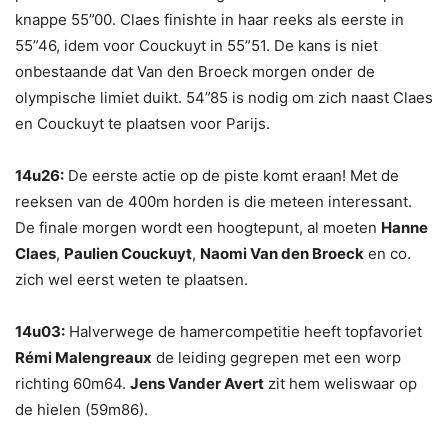
knappe 55”00. Claes finishte in haar reeks als eerste in
55”46, idem voor Couckuyt in 55”51. De kans is niet
onbestaande dat Van den Broeck morgen onder de
olympische limiet duikt. 54”85 is nodig om zich naast Claes
en Couckuyt te plaatsen voor Parijs.
14u26:
De eerste actie op de piste komt eraan! Met de
reeksen van de 400m horden is die meteen interessant.
De finale morgen wordt een hoogtepunt, al moeten
Hanne
Claes
,
Paulien Couckuyt
,
Naomi Van den Broeck
en co.
zich wel eerst weten te plaatsen.
14u03:
Halverwege de hamercompetitie heeft topfavoriet
Rémi Malengreaux
de leiding gegrepen met een worp
richting 60m64.
Jens Vander Avert
zit hem weliswaar op
de hielen (59m86).