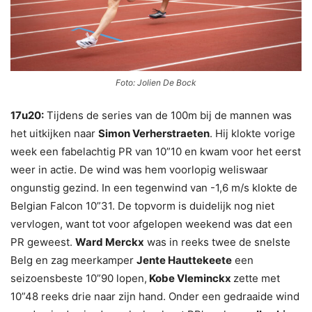
Foto: Jolien De Bock
17u20:
Tijdens de series van de 100m bij de mannen was
het uitkijken naar
Simon Verherstraeten
. Hij klokte vorige
week een fabelachtig PR van 10”10 en kwam voor het eerst
weer in actie. De wind was hem voorlopig weliswaar
ongunstig gezind. In een tegenwind van -1,6 m/s klokte de
Belgian Falcon 10”31. De topvorm is duidelijk nog niet
vervlogen, want tot voor afgelopen weekend was dat een
PR geweest.
Ward Merckx
was in reeks twee de snelste
Belg en zag meerkamper
Jente Hauttekeete
een
seizoensbeste 10”90 lopen,
Kobe Vleminckx
zette met
10”48 reeks drie naar zijn hand. Onder een gedraaide wind