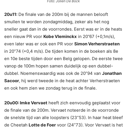
Foto: Jolien De Bock
20u11:
De finale van de 200m bij de mannen belooft
smullen te worden zondagmiddag, zeker als het nog
sneller gaat dan in de voorrondes. Eerst was er in de heats
een nieuw PR voor
Kobe Vleminckx
in 20”67 (+0,1m/s),
even later was er ook een PR voor
Simon Verherstraeten
in 20”74 (+0,4 m/s). De tijden komen in de boeken als 8e
en 10e beste tijden door een Belg gelopen. De eerste twee
vanop de 100m hopen samen duidelijk op een dubbel-
dubbel. Noemenswaardig was ook de 20”94 van
Jonathan
Sacoor
, hij werd tweede in de heat achter Verherstraeten
en ook hem zien we zondag terug in de finale.
20u00: Imke Vervaet
heeft zich eenvoudig geplaatst voor
de finale van de 200m. Vervaet noteerde in de voorronde
de snelste tijd van alle loopsters (23”53). In haar heat bleef
de Cheetah
Lotte de Foer
voor (24”73). Voor Vervaet is het