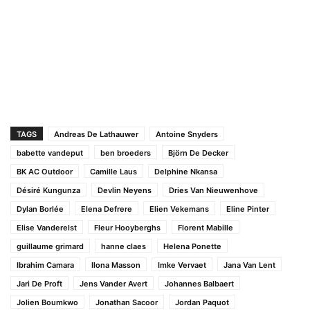
TAGS
Andreas De Lathauwer
Antoine Snyders
babette vandeput
ben broeders
Björn De Decker
BK AC Outdoor
Camille Laus
Delphine Nkansa
Désiré Kungunza
Devlin Neyens
Dries Van Nieuwenhove
Dylan Borlée
Elena Defrere
Elien Vekemans
Eline Pinter
Elise Vanderelst
Fleur Hooyberghs
Florent Mabille
guillaume grimard
hanne claes
Helena Ponette
Ibrahim Camara
Ilona Masson
Imke Vervaet
Jana Van Lent
Jari De Proft
Jens Vander Avert
Johannes Balbaert
Jolien Boumkwo
Jonathan Sacoor
Jordan Paquot