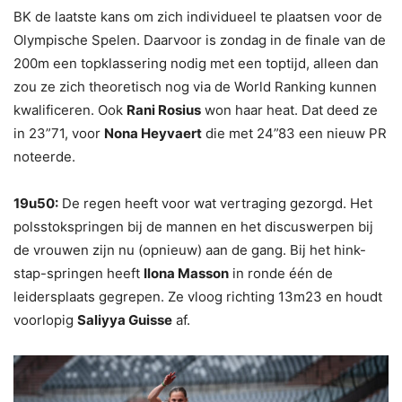
BK de laatste kans om zich individueel te plaatsen voor de
Olympische Spelen. Daarvoor is zondag in de finale van de
200m een topklassering nodig met een toptijd, alleen dan
zou ze zich theoretisch nog via de World Ranking kunnen
kwalificeren. Ook
Rani Rosius
won haar heat. Dat deed ze
in 23”71, voor
Nona Heyvaert
die met 24”83 een nieuw PR
noteerde.
19u50:
De regen heeft voor wat vertraging gezorgd. Het
polsstokspringen bij de mannen en het discuswerpen bij
de vrouwen zijn nu (opnieuw) aan de gang. Bij het hink-
stap-springen heeft
Ilona Masson
in ronde één de
leidersplaats gegrepen. Ze vloog richting 13m23 en houdt
voorlopig
Saliyya Guisse
af.