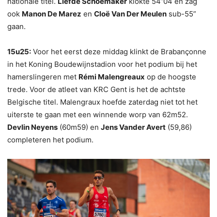
nationale titel.
Liefde Schoemaker
klokte 54”04 en zag
ook
Manon De Marez
en
Cloë Van Der Meulen
sub-55”
gaan.
15u25:
Voor het eerst deze middag klinkt de Brabançonne
in het Koning Boudewijnstadion voor het podium bij het
hamerslingeren met
Rémi Malengreaux
op de hoogste
trede. Voor de atleet van KRC Gent is het de achtste
Belgische titel. Malengraux hoefde zaterdag niet tot het
uiterste te gaan met een winnende worp van 62m52.
Devlin Neyens
(60m59) en
Jens Vander Avert
(59,86)
completeren het podium.