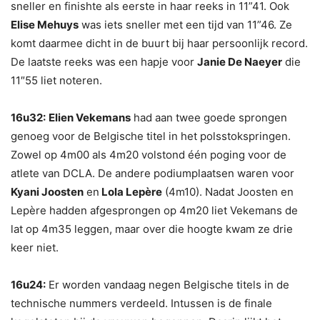
sneller en finishte als eerste in haar reeks in 11”41. Ook
Elise Mehuys
was iets sneller met een tijd van 11”46. Ze
komt daarmee dicht in de buurt bij haar persoonlijk record.
De laatste reeks was een hapje voor
Janie De Naeyer
die
11″55 liet noteren.
16u32:
Elien Vekemans
had aan twee goede sprongen
genoeg voor de Belgische titel in het polsstokspringen.
Zowel op 4m00 als 4m20 volstond één poging voor de
atlete van DCLA. De andere podiumplaatsen waren voor
Kyani Joosten
en
Lola Lepère
(4m10). Nadat Joosten en
Lepère hadden afgesprongen op 4m20 liet Vekemans de
lat op 4m35 leggen, maar over die hoogte kwam ze drie
keer niet.
16u24:
Er worden vandaag negen Belgische titels in de
technische nummers verdeeld. Intussen is de finale