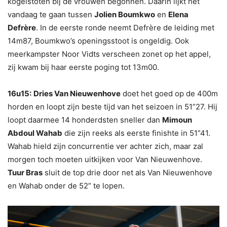
kogelstoten bij de vrouwen begonnen. Daarin lijkt het
vandaag te gaan tussen
Jolien Boumkwo
en
Elena
Defrère
. In de eerste ronde neemt Defrère de leiding met
14m87, Boumkwo’s openingsstoot is ongeldig. Ook
meerkampster Noor Vidts verscheen zonet op het appel,
zij kwam bij haar eerste poging tot 13m00.
16u15:
Dries Van Nieuwenhove
doet het goed op de 400m
horden en loopt zijn beste tijd van het seizoen in 51”27. Hij
loopt daarmee 14 honderdsten sneller dan
Mimoun
Abdoul Wahab
die zijn reeks als eerste finishte in 51”41.
Wahab hield zijn concurrentie ver achter zich, maar zal
morgen toch moeten uitkijken voor Van Nieuwenhove.
Tuur Bras
sluit de top drie door net als Van Nieuwenhove
en Wahab onder de 52” te lopen.