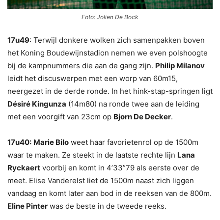
Foto: Jolien De Bock
17u49
: Terwijl donkere wolken zich samenpakken boven
het Koning Boudewijnstadion nemen we even polshoogte
bij de kampnummers die aan de gang zijn.
Philip Milanov
leidt het discuswerpen met een worp van 60m15,
neergezet in de derde ronde. In het hink-stap-springen ligt
Désiré Kingunza
(14m80) na ronde twee aan de leiding
met een voorgift van 23cm op
Bjorn De Decker
.
17u40:
Marie Bilo
weet haar favorietenrol op de 1500m
waar te maken. Ze steekt in de laatste rechte lijn
Lana
Ryckaert
voorbij en komt in 4’33”79 als eerste over de
meet. Elise Vanderelst liet de 1500m naast zich liggen
vandaag en komt later aan bod in de reeksen van de 800m.
Eline Pinter
was de beste in de tweede reeks.