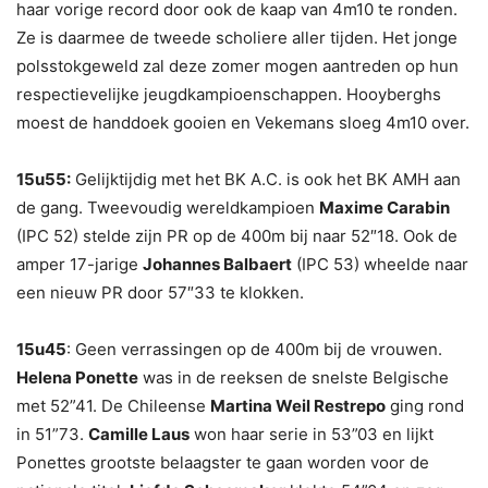
haar vorige record door ook de kaap van 4m10 te ronden.
Ze is daarmee de tweede scholiere aller tijden. Het jonge
polsstokgeweld zal deze zomer mogen aantreden op hun
respectievelijke jeugdkampioenschappen. Hooyberghs
moest de handdoek gooien en Vekemans sloeg 4m10 over.
15u55:
Gelijktijdig met het BK A.C. is ook het BK AMH aan
de gang. Tweevoudig wereldkampioen
Maxime Carabin
(IPC 52) stelde zijn PR op de 400m bij naar 52″18. Ook de
amper 17-jarige
Johannes Balbaert
(IPC 53) wheelde naar
een nieuw PR door 57″33 te klokken.
15u45
: Geen verrassingen op de 400m bij de vrouwen.
Helena Ponette
was in de reeksen de snelste Belgische
met 52”41. De Chileense
Martina Weil Restrepo
ging rond
in 51”73.
Camille Laus
won haar serie in 53”03 en lijkt
Ponettes grootste belaagster te gaan worden voor de