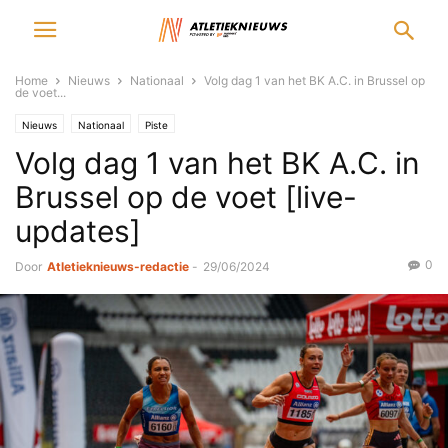
Home
Nieuws
Nationaal
Volg dag 1 van het BK A.C. in Brussel op
de voet...
Nieuws
Nationaal
Piste
Volg dag 1 van het BK A.C. in
Brussel op de voet [live-
updates]
0
Door
Atletieknieuws-redactie
-
29/06/2024