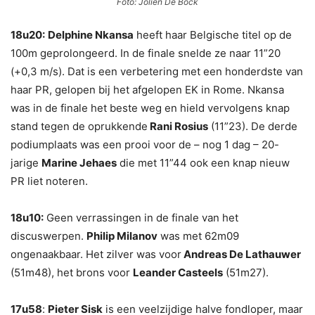
Foto: Jolien De Bock
18u20:
Delphine Nkansa
heeft haar Belgische titel op de
100m geprolongeerd. In de finale snelde ze naar 11”20
(+0,3 m/s). Dat is een verbetering met een honderdste van
haar PR, gelopen bij het afgelopen EK in Rome. Nkansa
was in de finale het beste weg en hield vervolgens knap
stand tegen de oprukkende
Rani Rosius
(11”23). De derde
podiumplaats was een prooi voor de – nog 1 dag – 20-
jarige
Marine Jehaes
die met 11”44 ook een knap nieuw
PR liet noteren.
18u10:
Geen verrassingen in de finale van het
discuswerpen.
Philip Milanov
was met 62m09
ongenaakbaar. Het zilver was voor
Andreas De Lathauwer
(51m48), het brons voor
Leander Casteels
(51m27).
17u58
:
Pieter Sisk
is een veelzijdige halve fondloper, maar