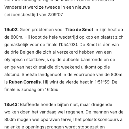
Vanderelst werd ze tweede in een nieuwe
seizoensbesttijd van 2:09”07.
19u02:
Geen problemen voor
Tibo de Smet
in zijn heat op
de 800m. Hij loopt de hele wedstrijd op kop en plaatst zich
gemakkelijk voor de finale (1:54”03). De Smet is één van
de drie Belgen die zich al verzekerd hebben van een
olympisch startbewijs op de dubbele baanronde en de
enige van het drietal die dit weekend uitkomt op die
afstand. Snelste landgenoot in de voorronde van de 800m
is
Ruben Cornelis
. Hij wint de vierde heat in 1:51”59. De
finale is zondag om 16:55u.
18u43:
Blaffende honden bijten niet, maar dreigende
wolken doen het vandaag wel regenen. De mannen van de
800m mogen wel opdraven terwijl het polsstokconcours al
na enkele openingssprongen wordt stopgezet en