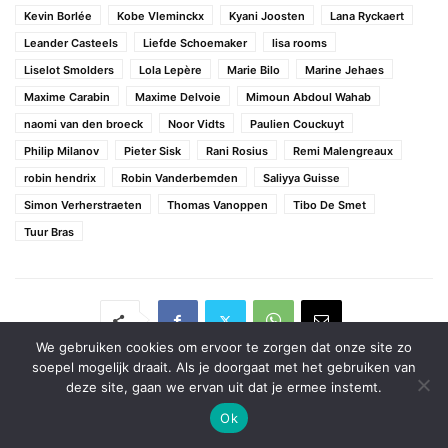
Kevin Borlée
Kobe Vleminckx
Kyani Joosten
Lana Ryckaert
Leander Casteels
Liefde Schoemaker
lisa rooms
Liselot Smolders
Lola Lepère
Marie Bilo
Marine Jehaes
Maxime Carabin
Maxime Delvoie
Mimoun Abdoul Wahab
naomi van den broeck
Noor Vidts
Paulien Couckuyt
Philip Milanov
Pieter Sisk
Rani Rosius
Remi Malengreaux
robin hendrix
Robin Vanderbemden
Saliyya Guisse
Simon Verherstraeten
Thomas Vanoppen
Tibo De Smet
Tuur Bras
We gebruiken cookies om ervoor te zorgen dat onze site zo
soepel mogelijk draait. Als je doorgaat met het gebruiken van
deze site, gaan we ervan uit dat je ermee instemt.
Vorig artikel
Volgend artikel
Ok
Beste wereldjaarprestatie
Belgische kampioenen en