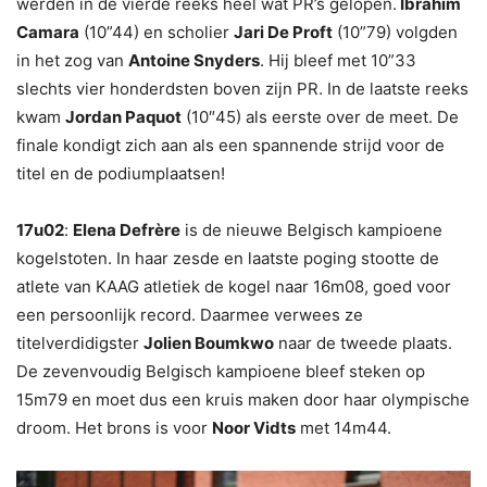
werden in de vierde reeks heel wat PR’s gelopen.
Ibrahim
Camara
(10”44) en scholier
Jari De Proft
(10”79) volgden
in het zog van
Antoine Snyders
. Hij bleef met 10”33
slechts vier honderdsten boven zijn PR. In de laatste reeks
kwam
Jordan Paquot
(10″45) als eerste over de meet. De
finale kondigt zich aan als een spannende strijd voor de
titel en de podiumplaatsen!
17u02
:
Elena Defrère
is de nieuwe Belgisch kampioene
kogelstoten. In haar zesde en laatste poging stootte de
atlete van KAAG atletiek de kogel naar 16m08, goed voor
een persoonlijk record. Daarmee verwees ze
titelverdidigster
Jolien Boumkwo
naar de tweede plaats.
De zevenvoudig Belgisch kampioene bleef steken op
15m79 en moet dus een kruis maken door haar olympische
droom. Het brons is voor
Noor Vidts
met 14m44.