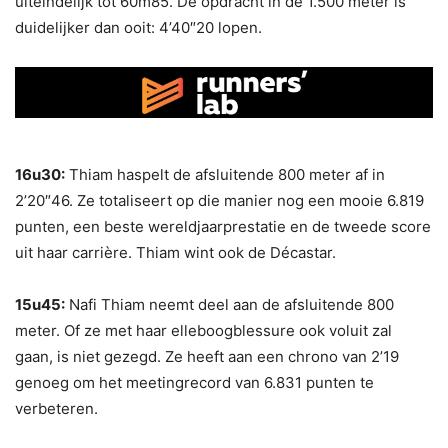
uiteindelijk tot 60m85. De opdracht in de 1.500 meter is
duidelijker dan ooit: 4’40″20 lopen.
16u30:
Thiam haspelt de afsluitende 800 meter af in
2’20″46. Ze totaliseert op die manier nog een mooie 6.819
punten, een beste wereldjaarprestatie en de tweede score
uit haar carrière. Thiam wint ook de Décastar.
15u45:
Nafi Thiam neemt deel aan de afsluitende 800
meter. Of ze met haar elleboogblessure ook voluit zal
gaan, is niet gezegd. Ze heeft aan een chrono van 2’19
genoeg om het meetingrecord van 6.831 punten te
verbeteren.