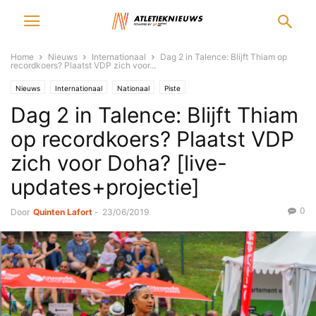
Home
Nieuws
Internationaal
Dag 2 in Talence: Blijft Thiam op
recordkoers? Plaatst VDP zich voor...
Nieuws
Internationaal
Nationaal
Piste
Dag 2 in Talence: Blijft Thiam
op recordkoers? Plaatst VDP
zich voor Doha? [live-
updates+projectie]
0
Door
Quinten Lafort
-
23/06/2019