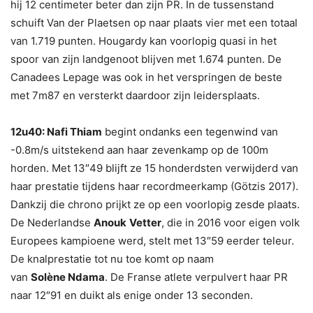
hij 12 centimeter beter dan zijn PR. In de tussenstand
schuift Van der Plaetsen op naar plaats vier met een totaal
van 1.719 punten. Hougardy kan voorlopig quasi in het
spoor van zijn landgenoot blijven met 1.674 punten. De
Canadees Lepage was ook in het verspringen de beste
met 7m87 en versterkt daardoor zijn leidersplaats.
12u40: Nafi Thiam
begint ondanks een tegenwind van
-0.8m/s uitstekend aan haar zevenkamp op de 100m
horden. Met 13″49 blijft ze 15 honderdsten verwijderd van
haar prestatie tijdens haar recordmeerkamp (Götzis 2017).
Dankzij die chrono prijkt ze op een voorlopig zesde plaats.
De Nederlandse
Anouk
Vetter
, die in 2016 voor eigen volk
Europees kampioene werd, stelt met 13″59 eerder teleur.
De knalprestatie tot nu toe komt op naam
van
Solène
Ndama
. De Franse atlete verpulvert haar PR
naar 12″91 en duikt als enige onder 13 seconden.