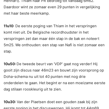
Hennart). Thiam haar PR bedroeg tot vandaag 6m62.
Daardoor wint ze zomaar even 29 punten in vergelijking
met haar beste meerkamp.
11u10
: De eerste poging van Thiam in het verspringen
komt niet uit. De Belgische recordhoudster in het
verspringen zet dan maar één stap in de bak en noteert
5m25. We onthouden: een stap van Nafi is niet zomaar een
stap.
10u50:
De tweede beurt van ‘VDP’ gaat nog verder! Hij
gooit zijn discus naar 46m23 en bouwt zijn voorsprong op
Doha-schema nu uit tot 40 punten met nog drie
onderdelen te gaan. Het begint er na een moeizame eerste
dag stilaan rooskleurig uit te zien.
10u30:
Van der Plaetsen doet een gouden zaak bij zijn
eerste poging in het discuswerpen. Hij komt tot 44m69,