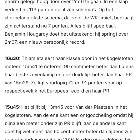
enorm gelegd hoog door over 2m16 te gaan. In één klap
verliest hij 113 punten op al zijn schema’s. Op het
allerbelangrijkste schema, dat voor de WK-limiet, bedraagt
zijn achterstand nu 7 punten. Alles blijft speelbaar.
Benjamin Hougardy doet het uitstekend: hij springt over
2m07, een nieuw persoonlijk record.
16u30
: Thiam etaleert haar klasse door in het kogelstoten
meteen 15m41 te noteren. 90 centimeter beter dan tijdens
haar beste zevenkamp en ook duidelijk beter dan haar PR
van 15m29. Ze ligt voorlopig 72 en 91 punten voor op
respectievelijk het Europees record en haar PR.
15u45:
Het blijft bij 13m45 voor Van der Plaetsen in het
kogelstoten. Aan de ene kant een ontgoocheling omdat hij
bijna een meter onder zijn PR blijft, aan de andere kant
doet hij wel meer dan 60 centimeter beter dan tijdens zijn
recordmeerkamp in Rio in 2016. Na drie onderdelen is hij