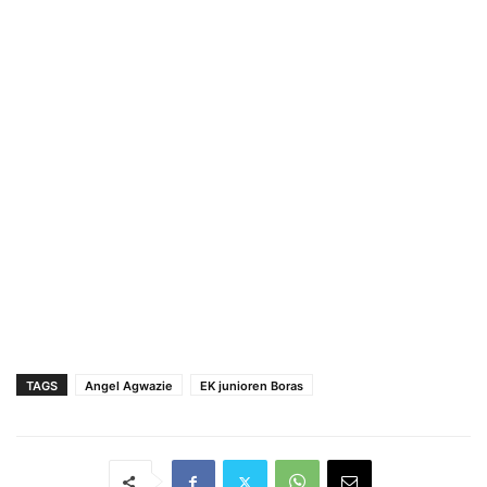
TAGS
Angel Agwazie
EK junioren Boras