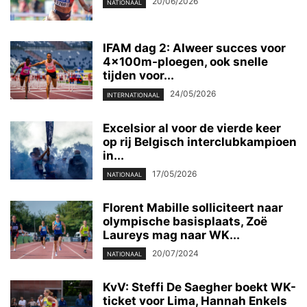
20/06/2026
NATIONAAL
IFAM dag 2: Alweer succes voor
4x100m-ploegen, ook snelle
tijden voor...
24/05/2026
INTERNATIONAAL
Excelsior al voor de vierde keer
op rij Belgisch interclubkampioen
in...
17/05/2026
NATIONAAL
Florent Mabille solliciteert naar
olympische basisplaats, Zoë
Laureys mag naar WK...
20/07/2024
NATIONAAL
KvV: Steffi De Saegher boekt WK-
ticket voor Lima, Hannah Enkels