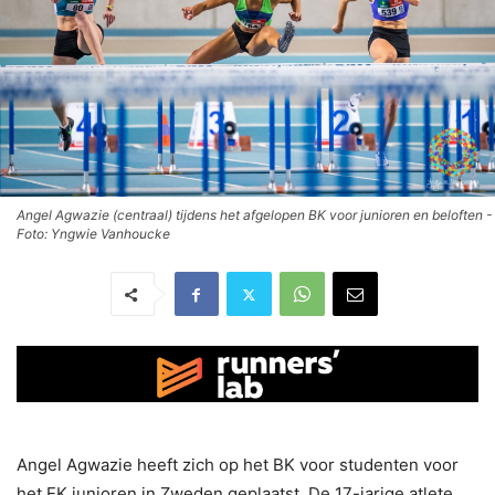
Angel Agwazie (centraal) tijdens het afgelopen BK voor junioren en beloften -
Foto: Yngwie Vanhoucke
Angel Agwazie heeft zich op het BK voor studenten voor
het EK junioren in Zweden geplaatst. De 17-jarige atlete