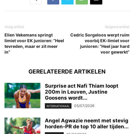
Vorig artikel
Volgend artikel
Elien Vekemans springt
Cedric Sorgeloos werpt ruim
limiet voor EK junioren: “Heel
voorbij EK-limiet voor
tevreden, maar er zit meer
junioren: “Heel jaar hard
in”
voor gewerkt”
GERELATEERDE ARTIKELEN
Surprise act Nafi Thiam loopt
200m in Leuven, Justine
Goosens wordt...
05/07/2026
INTERNATIONAAL
Angel Agwazie neemt met stevig
horden-PR de top 10 aller tijden...