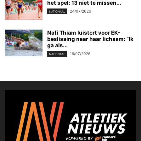
het spel: 13 niet te missen...
24/07/2026
NATIONAAL
Nafi Thiam luistert voor EK-
beslissing naar haar lichaam: “Ik
ga als...
16/07/2026
NATIONAAL