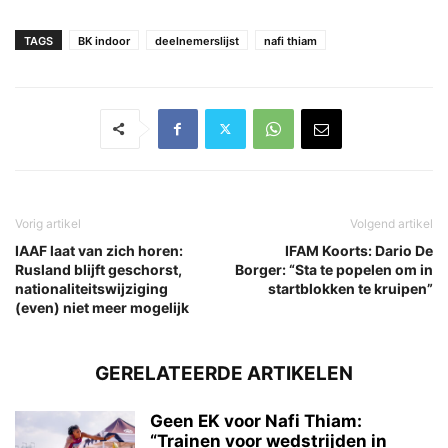
TAGS
BK indoor
deelnemerslijst
nafi thiam
Vorig artikel
Volgend artikel
IAAF laat van zich horen:
IFAM Koorts: Dario De
Rusland blijft geschorst,
Borger: “Sta te popelen om in
nationaliteitswijziging
startblokken te kruipen”
(even) niet meer mogelijk
GERELATEERDE ARTIKELEN
Geen EK voor Nafi Thiam:
“Trainen voor wedstrijden in