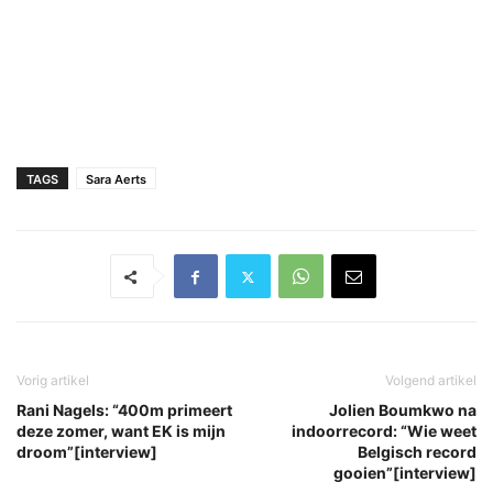
TAGS
Sara Aerts
Vorig artikel
Volgend artikel
Rani Nagels: “400m primeert
Jolien Boumkwo na
deze zomer, want EK is mijn
indoorrecord: “Wie weet
droom”[interview]
Belgisch record
gooien”[interview]