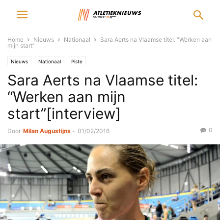
Home
Nieuws
Nationaal
Sara Aerts na Vlaamse titel: “Werken aan
mijn start”
Nieuws
Nationaal
Piste
Sara Aerts na Vlaamse titel:
“Werken aan mijn
start”[interview]
0
Door
Milan Augustijns
-
01/02/2016