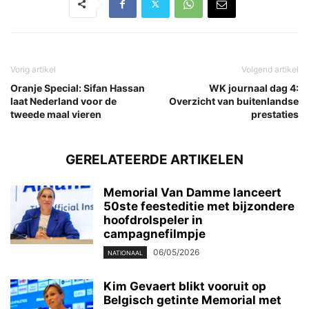
Vorig artikel
Volgend artikel
Oranje Special: Sifan Hassan
WK journaal dag 4:
laat Nederland voor de
Overzicht van buitenlandse
tweede maal vieren
prestaties
GERELATEERDE ARTIKELEN
Memorial Van Damme lanceert
50ste feesteditie met bijzondere
hoofdrolspeler in
campagnefilmpje
06/05/2026
NATIONAAL
Kim Gevaert blikt vooruit op
Belgisch getinte Memorial met