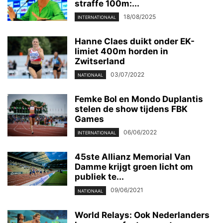
straffe 100m:...
18/08/2025
INTERNATIONAAL
Hanne Claes duikt onder EK-
limiet 400m horden in
Zwitserland
03/07/2022
NATIONAAL
Femke Bol en Mondo Duplantis
stelen de show tijdens FBK
Games
06/06/2022
INTERNATIONAAL
45ste Allianz Memorial Van
Damme krijgt groen licht om
publiek te...
09/06/2021
NATIONAAL
World Relays: Ook Nederlanders