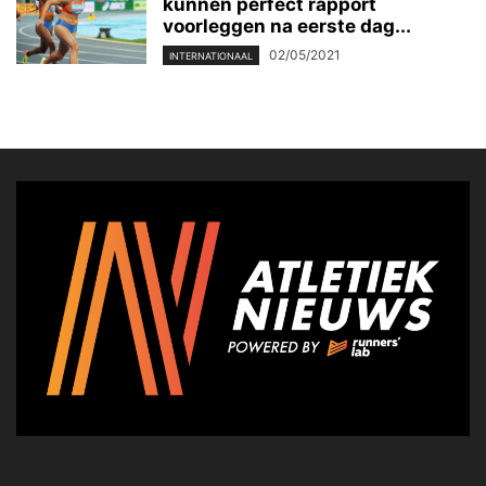
kunnen perfect rapport
voorleggen na eerste dag...
02/05/2021
INTERNATIONAAL