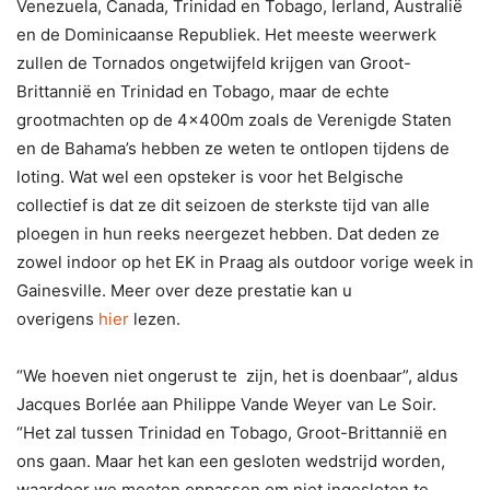
Venezuela, Canada, Trinidad en Tobago, Ierland, Australië
en de Dominicaanse Republiek. Het meeste weerwerk
zullen de Tornados ongetwijfeld krijgen van Groot-
Brittannië en Trinidad en Tobago, maar de echte
grootmachten op de 4x400m zoals de Verenigde Staten
en de Bahama’s hebben ze weten te ontlopen tijdens de
loting. Wat wel een opsteker is voor het Belgische
collectief is dat ze dit seizoen de sterkste tijd van alle
ploegen in hun reeks neergezet hebben. Dat deden ze
zowel indoor op het EK in Praag als outdoor vorige week in
Gainesville. Meer over deze prestatie kan u
overigens
hier
lezen.
“We hoeven niet ongerust te zijn, het is doenbaar”, aldus
Jacques Borlée aan Philippe Vande Weyer van Le Soir.
“Het zal tussen Trinidad en Tobago, Groot-Brittannië en
ons gaan. Maar het kan een gesloten wedstrijd worden,
waardoor we moeten oppassen om niet ingesloten te