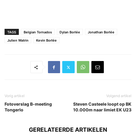
TAGS
Belgian Tornados
Dylan Borlée
Jonathan Borlée
Julien Watrin
Kevin Borlée
Vorig artikel
Volgend artikel
Fotoverslag B-meeting
Steven Casteele loopt op BK
Tongerlo
10.000m naar limiet EK U23
GERELATEERDE ARTIKELEN