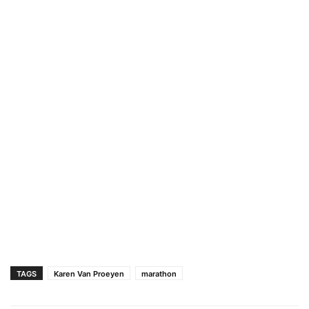
TAGS
Karen Van Proeyen
marathon