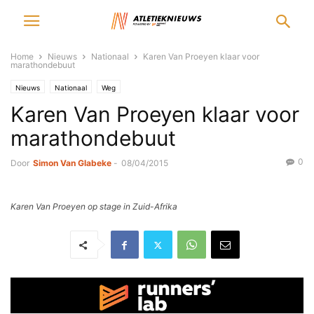
Home
Nieuws
Nationaal
Karen Van Proeyen klaar voor
marathondebuut
Nieuws
Nationaal
Weg
Karen Van Proeyen klaar voor
marathondebuut
0
Door
Simon Van Glabeke
-
08/04/2015
Karen Van Proeyen op stage in Zuid-Afrika