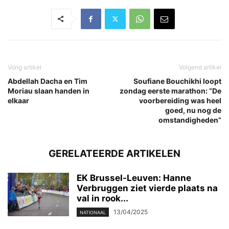
Vorig artikel
Volgend artikel
Abdellah Dacha en Tim
Soufiane Bouchikhi loopt
Moriau slaan handen in
zondag eerste marathon: “De
elkaar
voorbereiding was heel
goed, nu nog de
omstandigheden”
GERELATEERDE ARTIKELEN
EK Brussel-Leuven: Hanne
Verbruggen ziet vierde plaats na
val in rook...
13/04/2025
NATIONAAL