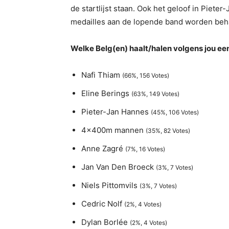
de startlijst staan. Ook het geloof in Piet
medailles aan de lopende band worden beha
Welke Belg(en) haalt/halen volgens jou een
Nafi Thiam
(66%, 156 Votes)
Eline Berings
(63%, 149 Votes)
Pieter-Jan Hannes
(45%, 106 Votes)
4x400m mannen
(35%, 82 Votes)
Anne Zagré
(7%, 16 Votes)
Jan Van Den Broeck
(3%, 7 Votes)
Niels Pittomvils
(3%, 7 Votes)
Cedric Nolf
(2%, 4 Votes)
Dylan Borlée
(2%, 4 Votes)