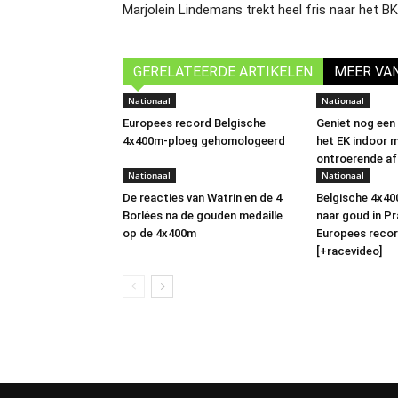
Marjolein Lindemans trekt heel fris naar het B
GERELATEERDE ARTIKELEN
MEER VA
Nationaal
Nationaal
Europees record Belgische
Geniet nog een 
4x400m-ploeg gehomologeerd
het EK indoor 
ontroerende af
Nationaal
Nationaal
De reacties van Watrin en de 4
Belgische 4x40
Borlées na de gouden medaille
naar goud in Pr
op de 4x400m
Europees record
[+racevideo]