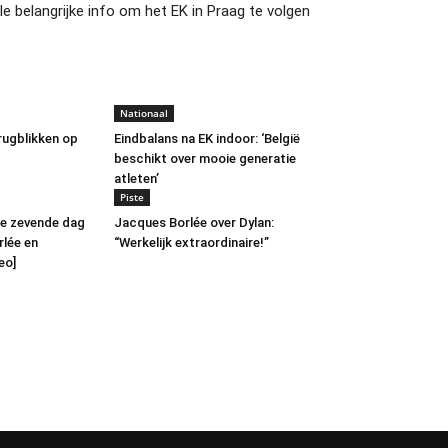
le belangrijke info om het EK in Praag te volgen
Nationaal
rugblikken op
Eindbalans na EK indoor: ‘België
beschikt over mooie generatie
atleten’
Piste
De zevende dag
Jacques Borlée over Dylan:
rlée en
“Werkelijk extraordinaire!”
eo]