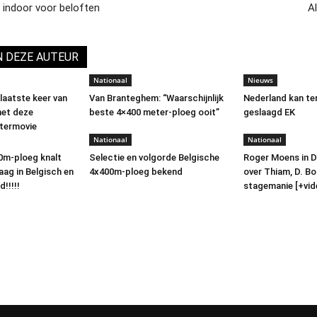
K indoor voor beloften
Al
N DEZE AUTEUR
Nationaal
Nieuws
laatste keer van
Van Branteghem: “Waarschijnlijk
Nederland kan te
met deze
beste 4×400 meter-ploeg ooit”
geslaagd EK
termovie
Nationaal
Nationaal
0m-ploeg knalt
Selectie en volgorde Belgische
Roger Moens in 
aag in Belgisch en
4x400m-ploeg bekend
over Thiam, D. Bo
!!!!!
stagemanie [+vid