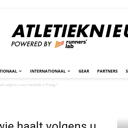
n
TIONAAL
INTERNATIONAAL
GEAR
PARTNERS
Atletieknieuws
aalt volgens u een medaille in Praag ?
wie haalt volgens u