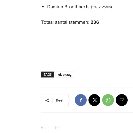
Damien Broothaerts
(1%, 2 Votes)
Totaal aantal stemmen:
236
TAGS
ek praag
Deel
Vorig artikel