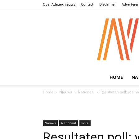
Over Atletieknieuws
Contact
Disclaimer
Advertere
HOME
NA
Home
Nieuws
Nationaal
Resultaten poll: wie h
Nieuws
Nationaal
Piste
Resultaten poll: 