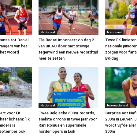
Nationaal
Nationaal
kansa tot Daniel
Elie Bacari imponeert op dag 2
Twee EK-limieten
vangers van het
van BK AC door met stevige
nationale junior
n het woord
tegenwind een nieuwe recordtijd
zorgen voor fant
neer te zetten
BK-dag
Nationaal
Internationaal
tert voor EK-
Twee Belgische 600m-records,
Surprise act Naf
haar lichaam: “Ik
snelste chrono in twee jaar voor
200m in Leuven, 
anders is
Rani Rosius en supersnelle
wordt vijfde aller
september ook
hordenlopers in Luik
300m