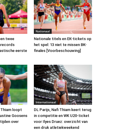
Nationaal
 en twee
Nationale titels en EK-tickets op
enrecords
het spel: 13 niet te missen BK-
astische eerste
finales [Voorbeschouwing]
Internationaal
i Thiam loopt
DL Parijs, Nafi Thiam keert terug
Justine Goosens
in competitie en WK U20-ticket
 tijden over
voor Ilyes Druez: overzicht van
een druk atletiekweekend