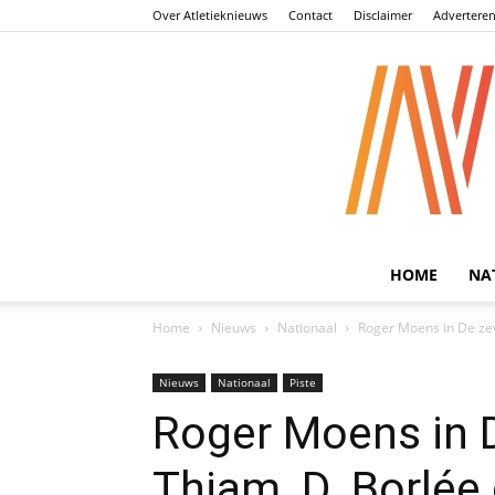
Over Atletieknieuws
Contact
Disclaimer
Advertere
HOME
NA
Home
Nieuws
Nationaal
Roger Moens in De zev
Nieuws
Nationaal
Piste
Roger Moens in 
Thiam, D. Borlée