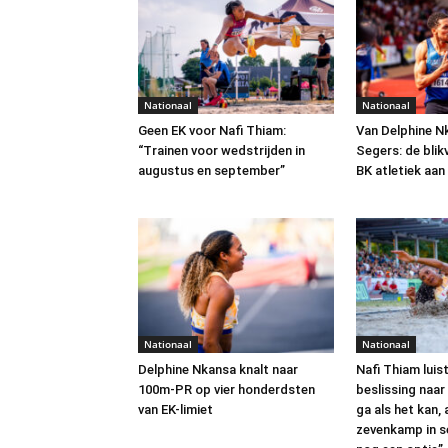
Nationaal
Nationaal
Geen EK voor Nafi Thiam:
Van Delphine N
“Trainen voor wedstrijden in
Segers: de blik
augustus en september”
BK atletiek aa
Nationaal
Nationaal
Delphine Nkansa knalt naar
Nafi Thiam luis
100m-PR op vier honderdsten
beslissing naar 
van EK-limiet
ga als het kan, 
zevenkamp in 