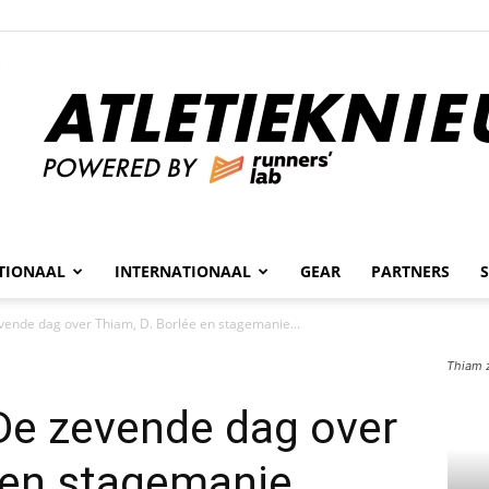
n
TIONAAL
INTERNATIONAAL
GEAR
PARTNERS
Atletieknieuws
ende dag over Thiam, D. Borlée en stagemanie...
Volgt Nafi Thiam 
De zevende dag over
 en stagemanie