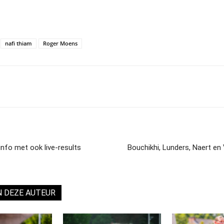
nafi thiam
Roger Moens
info met ook live-results
Bouchikhi, Lunders, Naert en
N DEZE AUTEUR