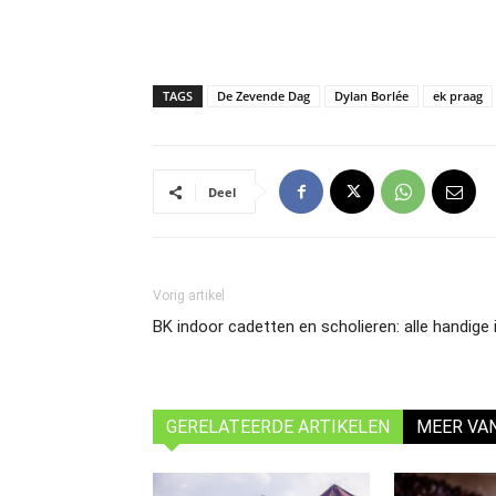
TAGS
De Zevende Dag
Dylan Borlée
ek praag
Deel
Vorig artikel
BK indoor cadetten en scholieren: alle handige 
GERELATEERDE ARTIKELEN
MEER VA