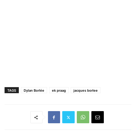
TAGS
Dylan Borlée
ek praag
jacques borlee