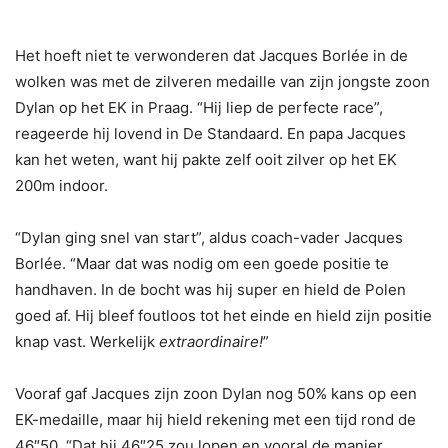
Het hoeft niet te verwonderen dat Jacques Borlée in de
wolken was met de zilveren medaille van zijn jongste zoon
Dylan op het EK in Praag. “Hij liep de perfecte race”,
reageerde hij lovend in De Standaard. En papa Jacques
kan het weten, want hij pakte zelf ooit zilver op het EK
200m indoor.
“Dylan ging snel van start”, aldus coach-vader Jacques
Borlée. “Maar dat was nodig om een goede positie te
handhaven. In de bocht was hij super en hield de Polen
goed af. Hij bleef foutloos tot het einde en hield zijn positie
knap vast. Werkelijk
extraordinaire!
”
Vooraf gaf Jacques zijn zoon Dylan nog 50% kans op een
EK-medaille, maar hij hield rekening met een tijd rond de
46″50. “Dat hij 46″25 zou lopen en vooral de manier