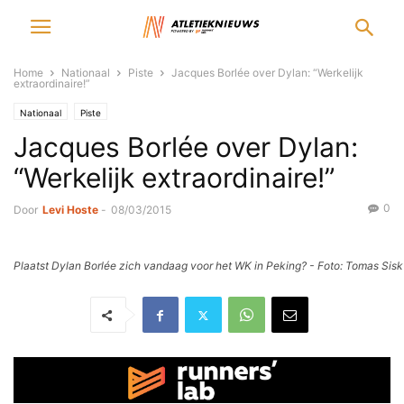
Home
Nationaal
Piste
Jacques Borlée over Dylan: “Werkelijk
extraordinaire!”
Nationaal
Piste
Jacques Borlée over Dylan:
“Werkelijk extraordinaire!”
0
Door
Levi Hoste
-
08/03/2015
Plaatst Dylan Borlée zich vandaag voor het WK in Peking? - Foto: Tomas Sisk