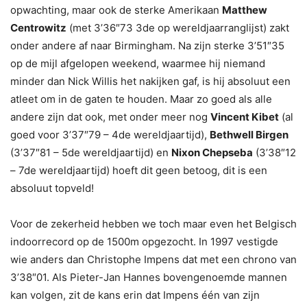
opwachting, maar ook de sterke Amerikaan
Matthew
Centrowitz
(met 3’36″73 3de op wereldjaarranglijst) zakt
onder andere af naar Birmingham. Na zijn sterke 3’51″35
op de mijl afgelopen weekend, waarmee hij niemand
minder dan Nick Willis het nakijken gaf, is hij absoluut een
atleet om in de gaten te houden. Maar zo goed als alle
andere zijn dat ook, met onder meer nog
Vincent Kibet
(al
goed voor 3’37″79 – 4de wereldjaartijd),
Bethwell Birgen
(3’37″81 – 5de wereldjaartijd) en
Nixon Chepseba
(3’38″12
– 7de wereldjaartijd) hoeft dit geen betoog, dit is een
absoluut topveld!
Voor de zekerheid hebben we toch maar even het Belgisch
indoorrecord op de 1500m opgezocht. In 1997 vestigde
wie anders dan Christophe Impens dat met een chrono van
3’38″01. Als Pieter-Jan Hannes bovengenoemde mannen
kan volgen, zit de kans erin dat Impens één van zijn