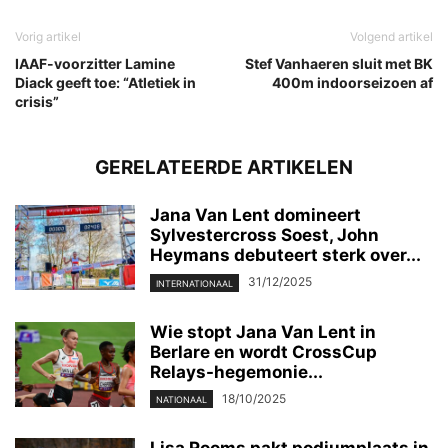
Vorig artikel
Volgend artikel
IAAF-voorzitter Lamine
Stef Vanhaeren sluit met BK
Diack geeft toe: “Atletiek in
400m indoorseizoen af
crisis”
GERELATEERDE ARTIKELEN
Jana Van Lent domineert
Sylvestercross Soest, John
Heymans debuteert sterk over...
31/12/2025
INTERNATIONAAL
Wie stopt Jana Van Lent in
Berlare en wordt CrossCup
Relays-hegemonie...
18/10/2025
NATIONAAL
Lisa Rooms pakt podiumplaats in