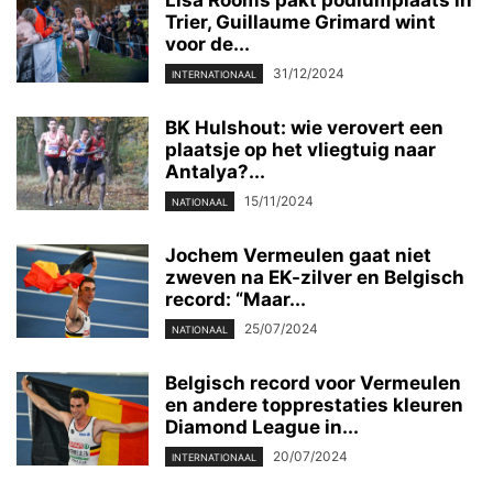
Trier, Guillaume Grimard wint
voor de...
31/12/2024
INTERNATIONAAL
BK Hulshout: wie verovert een
plaatsje op het vliegtuig naar
Antalya?...
15/11/2024
NATIONAAL
Jochem Vermeulen gaat niet
zweven na EK-zilver en Belgisch
record: “Maar...
25/07/2024
NATIONAAL
Belgisch record voor Vermeulen
en andere topprestaties kleuren
Diamond League in...
20/07/2024
INTERNATIONAAL