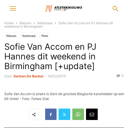
Home
Nieuws
Nationaal
Sofie Van Accom en PJ Hannes dit
weekend in Birmingham
Nieuws
Nationaal
Piste
Sofie Van Accom en PJ
Hannes dit weekend in
Birmingham [+update]
0
Door
Gerben De Backer
-
16/02/2015
Sofie Van Accom is straks is Gent de grootste Belgische kanshebber op een
EK-limiet - Foto: Tomas Sisk