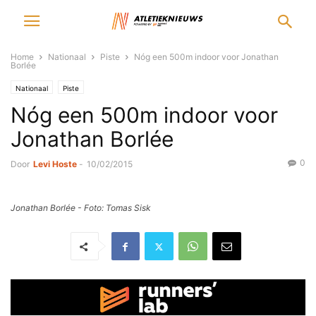
Home
Nationaal
Piste
Nóg een 500m indoor voor Jonathan
Borlée
Nationaal
Piste
Nóg een 500m indoor voor
Jonathan Borlée
0
Door
Levi Hoste
-
10/02/2015
Jonathan Borlée - Foto: Tomas Sisk