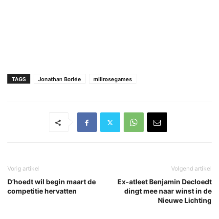
TAGS
Jonathan Borlée
millrosegames
Vorig artikel
Volgend artikel
D’hoedt wil begin maart de
Ex-atleet Benjamin Decloedt
competitie hervatten
dingt mee naar winst in de
Nieuwe Lichting