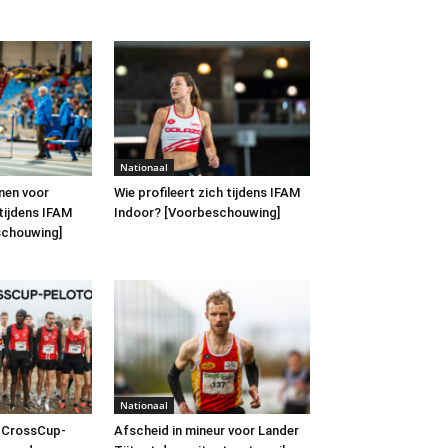
Nationaal
nen voor
Wie profileert zich tijdens IFAM
tijdens IFAM
Indoor? [Voorbeschouwing]
schouwing]
Nationaal
t CrossCup-
Afscheid in mineur voor Lander