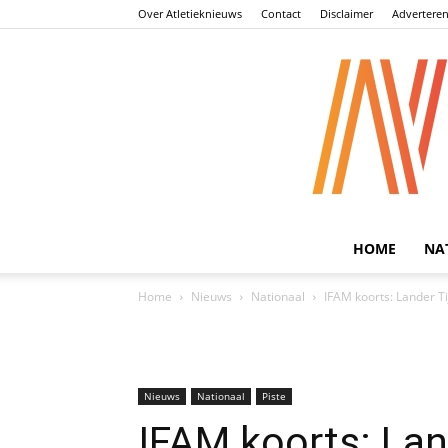
Over Atletieknieuws
Contact
Disclaimer
Advertere
HOME
NA
Home
Nieuws
Nationaal
IFAM koorts: Lander Ti
Nieuws
Nationaal
Piste
IFAM koorts: Land