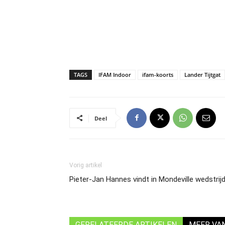
TAGS
IFAM Indoor
ifam-koorts
Lander Tijtgat
Deel
Vorig artikel
Pieter-Jan Hannes vindt in Mondeville wedstrij
GERELATEERDE ARTIKELEN
MEER VA