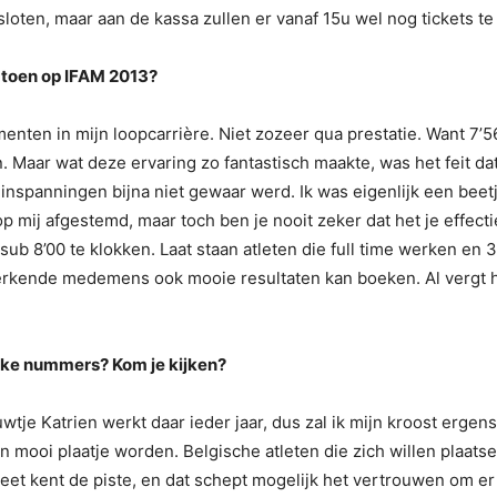
sloten, maar aan de kassa zullen er vanaf 15u wel nog tickets te 
 toen op IFAM 2013?
menten in mijn loopcarrière. Niet zozeer qua prestatie. Want 7’56
 Maar wat deze ervaring zo fantastisch maakte, was het feit da
 inspanningen bijna niet gewaar werd. Ik was eigenlijk een bee
 mij afgestemd, maar toch ben je nooit zeker dat het je effectief
 sub 8’00 te klokken. Laat staan atleten die full time werken en
s werkende medemens ook mooie resultaten kan boeken. Al vergt 
welke nummers? Kom je kijken?
uwtje Katrien werkt daar ieder jaar, dus zal ik mijn kroost erg
n mooi plaatje worden. Belgische atleten die zich willen plaatse
eet kent de piste, en dat schept mogelijk het vertrouwen om er 