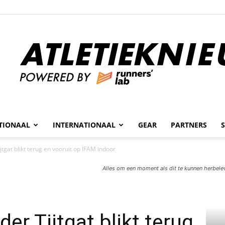
n
TIONAAL
INTERNATIONAAL
GEAR
PARTNERS
Atletieknieuws
jtgat blikt terug en vooruit op IFAM indoor
Alles om een moment als dit te kunnen herbel
er Tijtgat blikt terug