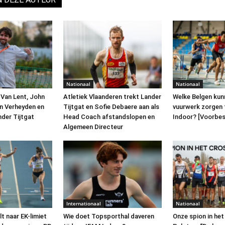
Nationaal
Nationaal
 Van Lent, John
Atletiek Vlaanderen trekt Lander
Welke Belgen kun
n Verheyden en
Tijtgat en Sofie Debaere aan als
vuurwerk zorgen 
nder Tijtgat
Head Coach afstandslopen en
Indoor? [Voorbe
Algemeen Directeur
Internationaal
Nationaal
lt naar EK-limiet
Wie doet Topsporthal daveren
Onze spion in he