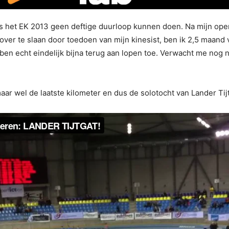
ds het EK 2013 geen deftige duurloop kunnen doen. Na mijn oper
er te slaan door toedoen van mijn kinesist, ben ik 2,5 maand v
ben echt eindelijk bijna terug aan lopen toe. Verwacht me nog 
ar wel de laatste kilometer en dus de solotocht van Lander Tijtg