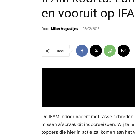
en vooruit op IF
Door
Milan Augustijns
-
05/02/2015
Deel
De IFAM indoor nadert met rasse schreden. N
missen afspraak dit indoorseizoen. Wij tell
toppers die hier in actie zal komen aan he