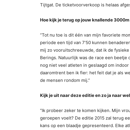
Tijtgat. De ticketvoorverkoop is helaas afge
Hoe kijk je terug op jouw knallende 3000m
“Tot nu toe is dit één van mijn favoriete mo
periode een tijd van 7’50 kunnen benaderen.
mij zo vooruitschreeuwde, dat ik de fysieke
Berings. Natuurlijk was de race een beetje op
nog niet veel atleten in geslaagd om indoor
daaromtrent ben ik fier: het feit dat je al
de mensen rondom mij.”
Kijk je uit naar deze editie en zo ja naar 
“Ik probeer zeker te komen kijken. Mijn vro
geroepen voelt? De editie 2015 zal terug ee
kans op een blaadje gepresenteerd. Elke atl