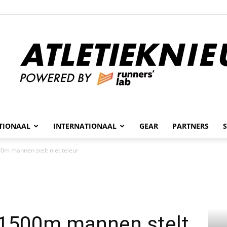
n
TIONAAL
INTERNATIONAAL
GEAR
PARTNERS
Atletieknieuws
0m mannen stelt niet teleur
 1500m mannen stelt