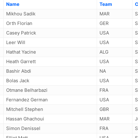
Name
Team
C
Mikhou Sadik
MAR
S
Orth Florian
GER
S
Casey Patrick
USA
S
Leer Will
USA
S
Hathat Yacine
ALG
S
Heath Garrett
USA
S
Bashir Abdi
NA
S
Bolas Jack
USA
S
Otmane Belharbazi
FRA
S
Fernandez German
USA
S
Mitchell Stephen
GBR
S
Hassan Ghachoui
MAR
J
Simon Denissel
FRA
S
Elliot Matt
USA
S