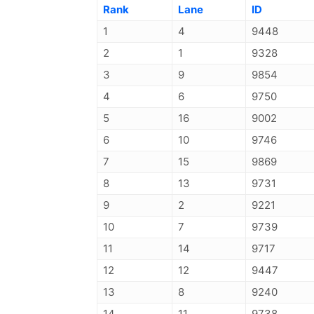
Rank
Lane
ID
1
4
9448
2
1
9328
3
9
9854
4
6
9750
5
16
9002
6
10
9746
7
15
9869
8
13
9731
9
2
9221
10
7
9739
11
14
9717
12
12
9447
13
8
9240
14
11
9738