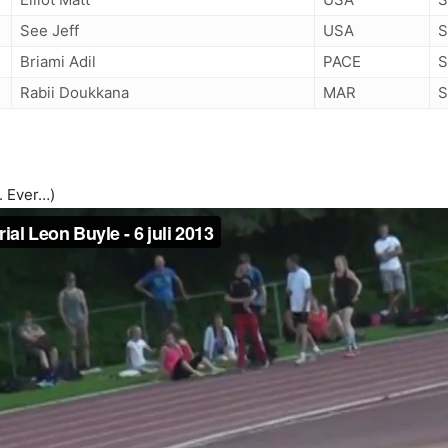
See Jeff
USA
S
Briami Adil
PACE
S
Rabii Doukkana
MAR
S
. Ever…)