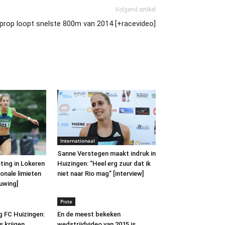
Volgend artikel
Kiprop loopt snelste 800m van 2014 [+racevideo]
Internationaal
Sanne Verstegen maakt indruk in
Huizingen: “Heel erg zuur dat ik
ting in Lokeren
niet naar Rio mag” [interview]
onale limieten
uwing]
Piste
 FC Huizingen:
En de meest bekeken
s krijgen
wedstrijdvideo van 2015 is…