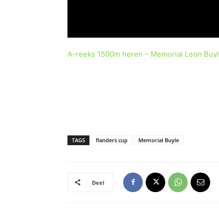
A-reeks 1500m heren – Memorial Leon Buyle
TAGS
flanders cup
Memorial Buyle
Deel