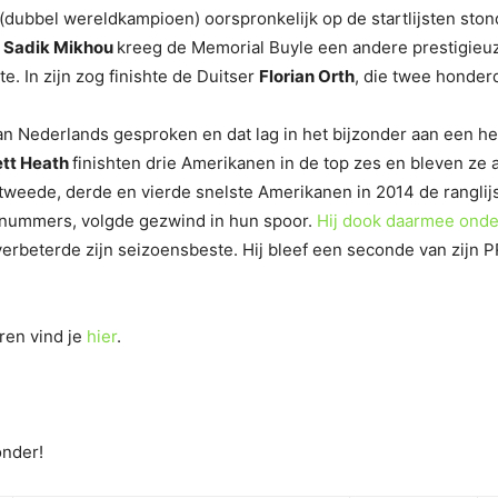
(dubbel wereldkampioen) oorspronkelijk op de startlijsten stond,
n
Sadik Mikhou
kreeg de Memorial Buyle een andere prestigieu
e. In zijn zog finishte de Duitser
Florian Orth
, die twee honder
n Nederlands gesproken en dat lag in het bijzonder aan een h
ett Heath
finishten drie Amerikanen in de top zes en bleven ze
s tweede, derde en vierde snelste Amerikanen in 2014 de rangli
e nummers, volgde gezwind in hun spoor.
Hij dook daarmee onder
erbeterde zijn seizoensbeste. Hij bleef een seconde van zijn PR, d
ren vind je
hier
.
onder!