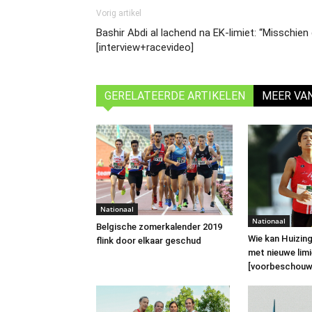
Vorig artikel
Bashir Abdi al lachend na EK-limiet: “Misschien 
[interview+racevideo]
GERELATEERDE ARTIKELEN
MEER VA
Nationaal
Nationaal
Belgische zomerkalender 2019
Wie kan Huizin
flink door elkaar geschud
met nieuwe lim
[voorbeschouw