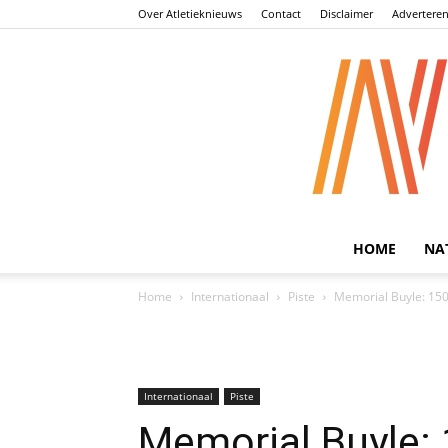
Over Atletieknieuws
Contact
Disclaimer
Advertere
HOME
NA
Home
Internationaal
Piste
Memorial Buyle: 150
Internationaal
Piste
Memorial Buyle: