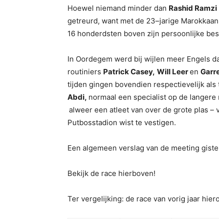
Hoewel niemand minder dan
Rashid Ramzi
getreurd, want met de 23–jarige Marokkaa
16 honderdsten boven zijn persoonlijke best
In Oordegem werd bij wijlen meer Engels da
routiniers
Patrick Casey,
Will Leer
en
Garr
tijden gingen bovendien respectievelijk al
Abdi,
normaal een specialist op de langer
alweer een atleet van over de grote plas – v
Putbosstadion wist te vestigen.
Een algemeen verslag van de meeting giste
Bekijk de race hierboven!
Ter vergelijking: de race van vorig jaar hier