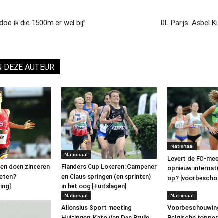
doe ik die 1500m er wel bij”
DL Parijs: Asbel 
N DEZE AUTEUR
Nationaal
Nationaal
Levert de FC-mee
gen doen zinderen
Flanders Cup Lokeren: Campener
opnieuw internati
ieten?
en Claus springen (en sprinten)
op? [voorbescho
ing]
in het oog [+uitslagen]
Nationaal
Nationaal
Allonsius Sport meeting
Voorbeschouwing
Huizingen: Kato Van Den Brulle
Belgische topper