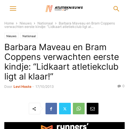
Home
Nieuws
Nationaal
Barbara Maveau en Bram Coppens
verwachten eerste kindje: “Lidkaart atletiekclub ligt al...
Nieuws
Nationaal
Barbara Maveau en Bram
Coppens verwachten eerste
kindje: “Lidkaart atletiekclub
ligt al klaar!”
0
Door
Levi Hoste
-
17/10/2013