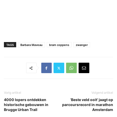
TAGS
Barbara Maveau
bram coppens
zwanger
Vorig artikel
Volgend artikel
4000 lopers ontdekken
‘Beste veld ooit’ jaagt op
historische gebouwen in
parcoursrecord in marathon
Brugge Urban Trail
Amsterdam