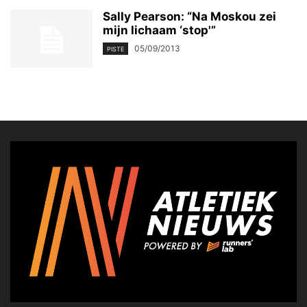
Sally Pearson: “Na Moskou zei
mijn lichaam ‘stop'”
05/09/2013
PISTE