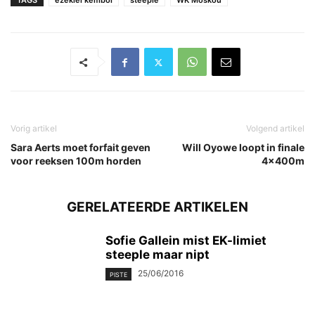
TAGS
ezekiel kemboi
steeple
WK Moskou
Vorig artikel
Volgend artikel
Sara Aerts moet forfait geven
Will Oyowe loopt in finale
voor reeksen 100m horden
4x400m
GERELATEERDE ARTIKELEN
Sofie Gallein mist EK-limiet
steeple maar nipt
25/06/2016
PISTE