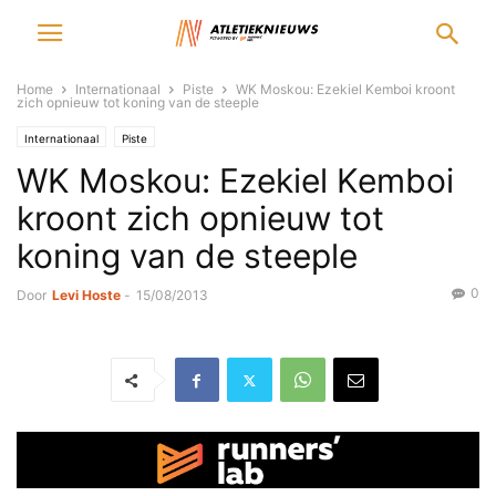
Home
Internationaal
Piste
WK Moskou: Ezekiel Kemboi kroont
zich opnieuw tot koning van de steeple
Internationaal
Piste
WK Moskou: Ezekiel Kemboi
kroont zich opnieuw tot
koning van de steeple
0
Door
Levi Hoste
-
15/08/2013