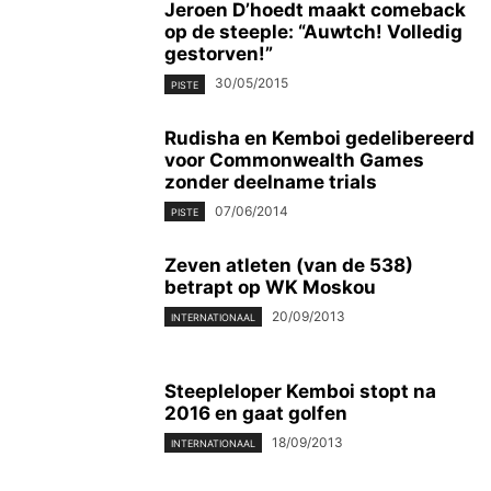
Jeroen D’hoedt maakt comeback
op de steeple: “Auwtch! Volledig
gestorven!”
30/05/2015
PISTE
Rudisha en Kemboi gedelibereerd
voor Commonwealth Games
zonder deelname trials
07/06/2014
PISTE
Zeven atleten (van de 538)
betrapt op WK Moskou
20/09/2013
INTERNATIONAAL
Steepleloper Kemboi stopt na
2016 en gaat golfen
18/09/2013
INTERNATIONAAL