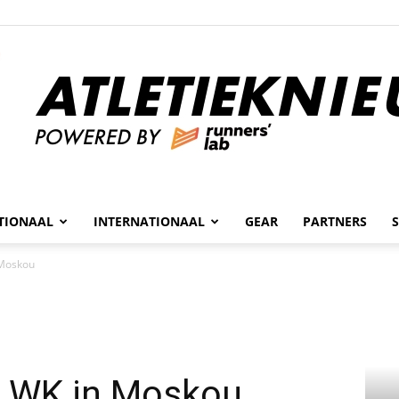
n
TIONAAL
INTERNATIONAAL
GEAR
PARTNERS
Atletieknieuws
 Moskou
t WK in Moskou