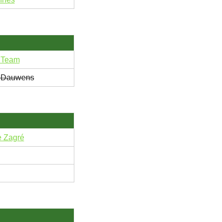
 Team
e Dauwens
 Zagré