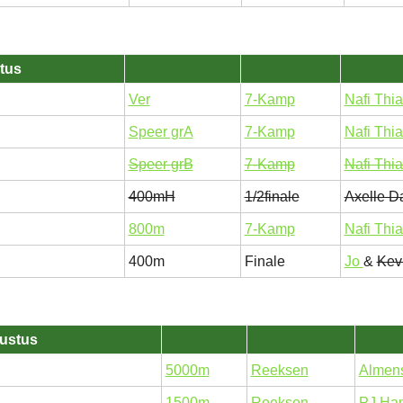
tus
Ver
7-Kamp
Nafi Thi
Speer grA
7-Kamp
Nafi Thi
Speer grB
7-Kamp
Nafi Thi
400mH
1/2finale
Axelle 
800m
7-Kamp
Nafi Thi
400m
Finale
Jo
&
Kev
ustus
5000m
Reeksen
Almens
1500m
Reeksen
PJ Ha