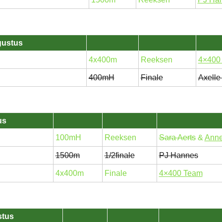
gustus
4x400m
Reeksen
4×400
400mH
Finale
Axell
us
100mH
Reeksen
Sara Aerts
&
Anne
1500m
1/2finale
PJ Hannes
4x400m
Finale
4×400 Team
stus