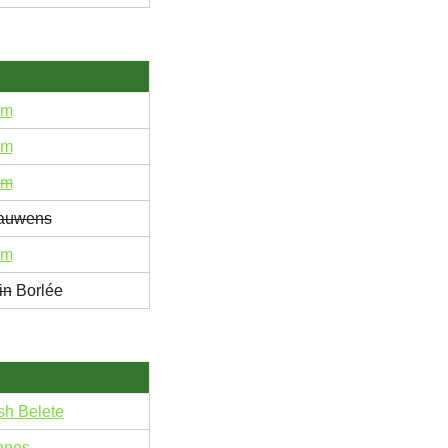
am
am
am
Dauwens
am
in
Borlée
h Belete
nnes