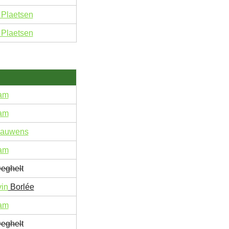
Plaetsen
Plaetsen
iam
iam
Dauwens
iam
eghelt
in
Borlée
iam
eghelt