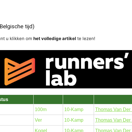
elgische tijd)
unt u klikken om
het volledige artikel
te lezen!
stus
100m
10-Kamp
Thomas Van Der 
Ver
10-Kamp
Thomas Van Der 
Kogel
10-Kamp
Thomas Van Der 