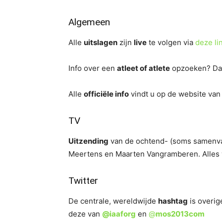
Algemeen
Alle
uitslagen
zijn
live
te volgen via
deze li
Info over een
atleet of atlete
opzoeken? Da
Alle
officiële info
vindt u op de website va
TV
Uitzending
van de ochtend- (soms samenvat
Meertens en Maarten Vangramberen. Alles 
Twitter
De centrale, wereldwijde
hashtag
is overi
deze van
@iaaforg
en
@
mos2013com