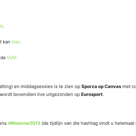
nk
.
t kan
hier
.
n de
IAAF.
ting) en middagsessies is te zien op
Sporza op Canvas
met co
wordt bovendien live uitgezonden op
Eurosport
.
gens
#
Moscow2013
(de tijdlijn van die hashtag vindt u helemaal