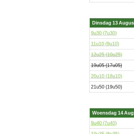
Dinsdag 13 Augus
9u30 (7u30)
11u10 (9u10)
12u25 (10u25)
19u05 (17u05)
20u10 (18u10)
21u50 (19u50)
Woensdag 14 Aug
9u40 (7u40)
10u35 (8u35)