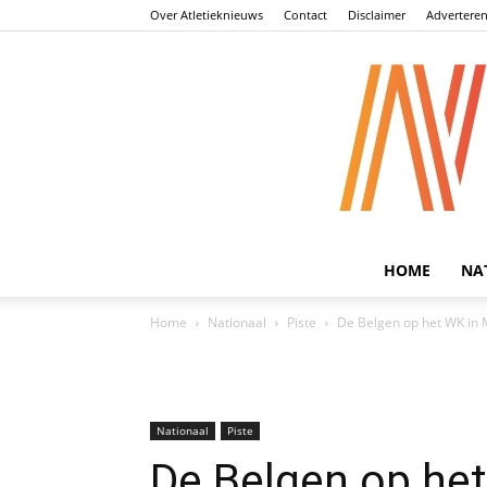
Over Atletieknieuws
Contact
Disclaimer
Advertere
HOME
NA
Home
Nationaal
Piste
De Belgen op het WK in
Nationaal
Piste
De Belgen op he