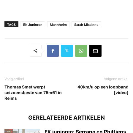
TAGS
EK Junioren
Mannheim
Sarah Missinne
Vorig artikel
Volgend artikel
Thomas Smet werpt
40km/u op een loopband
seizoensbeste van 75m61 in
[video]
Reims
GERELATEERDE ARTIKELEN
EK junioren: Serrano en Philtjens