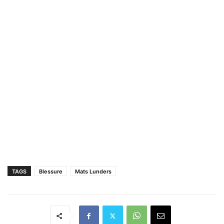
TAGS
Blessure
Mats Lunders