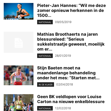
Pieter-Jan Hannes: “Wil me deze
zomer opnieuw herkennen in de
1500...
09/05/2019
NATIONAAL
Mathias Broothaerts na jaren
blessureleed: “Serieus
sukkelstraatje geweest, moeilijk
om er...
28/01/2019
NATIONAAL
Stijn Baeten moet na
maandenlange behandeling
onder het mes: “Starten met...
02/04/2018
IN DE KIJKER
Geen BK veldlopen voor Louise
Carton na nieuwe enkelblessure
12/02/2018
NATIONAAL