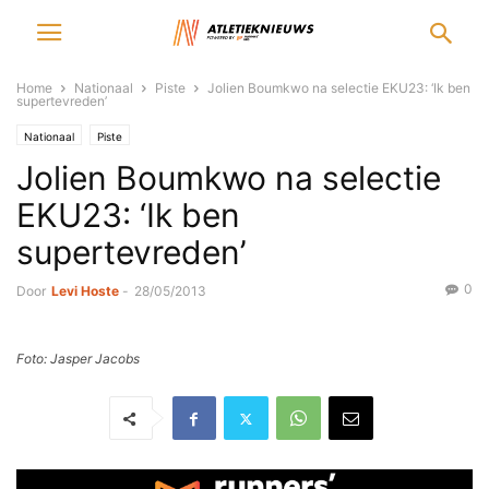
Home
Nationaal
Piste
Jolien Boumkwo na selectie EKU23: ‘Ik ben
supertevreden’
Nationaal
Piste
Jolien Boumkwo na selectie
EKU23: ‘Ik ben
supertevreden’
0
Door
Levi Hoste
-
28/05/2013
Foto: Jasper Jacobs