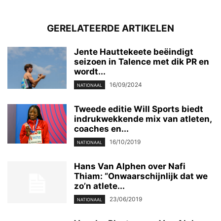
GERELATEERDE ARTIKELEN
Jente Hauttekeete beëindigt
seizoen in Talence met dik PR en
wordt...
16/09/2024
NATIONAAL
Tweede editie Will Sports biedt
indrukwekkende mix van atleten,
coaches en...
16/10/2019
NATIONAAL
Hans Van Alphen over Nafi
Thiam: “Onwaarschijnlijk dat we
zo’n atlete...
23/06/2019
NATIONAAL