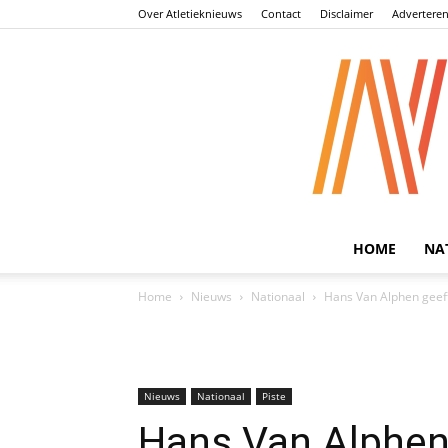
Over Atletieknieuws
Contact
Disclaimer
Advertere
HOME
NA
Home
Nieuws
Nationaal
Hans Van Alphen geeft
Nieuws
Nationaal
Piste
Hans Van Alphen 