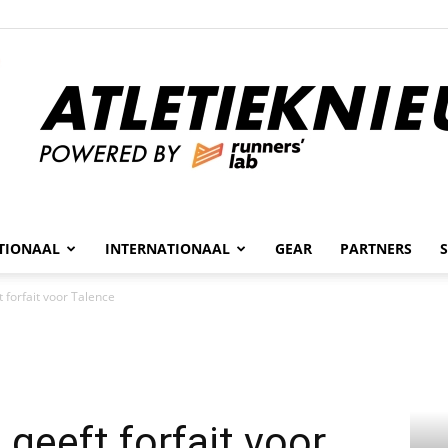
n
TIONAAL
INTERNATIONAAL
GEAR
PARTNERS
Atletieknieuws
 forfait voor Talence
geeft forfait voor