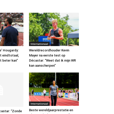
Internationaal
e’ Hougardy:
Wereldrecordhouder Kevin
t eindtotaal,
Mayer na eerste test op
t beter kan”
Décastar: “Weet dat ik mijn WR
kan aanscherpen”
Internationaal
Beste wereldjaarprestatie en
castar: “Zonde