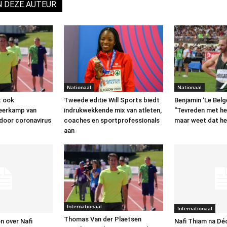
N DEZE AUTEUR
Nationaal
Nationaal
Tweede editie Will Sports biedt
t ook
Benjamin ‘Le Belg
indrukwekkende mix van atleten,
eerkamp van
“Tevreden met he
coaches en sportprofessionals
 door coronavirus
maar weet dat he
aan
Internationaal
Internationaal
Thomas Van der Plaetsen
n over Nafi
Nafi Thiam na Dé