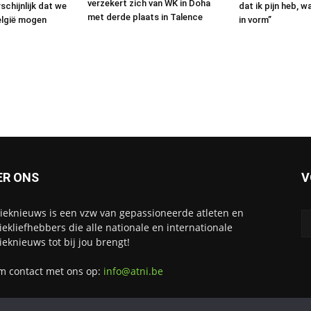
verzekert zich van WK in Doha
chijnlijk dat we
dat ik pijn heb, w
met derde plaats in Talence
België mogen
in vorm”
ER ONS
V
tieknieuws is een vzw van gepassioneerde atleten en
tiekliefhebbers die alle nationale en internationale
tieknieuws tot bij jou brengt!
 contact met ons op:
info@atni.be