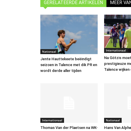
GERELATEERDE ARTIKELEN
MEER VA
Internationaal
Nationaal
Na Götzis moe
Jente Hauttekeete beëindigt
prestigieuze m
seizoen in Talence met dik PR en
Talence wijken
wordt derde aller tijden
Internationaal
Nationaal
Thomas Van der Plaetsen na WK-
Hans Van Alphe