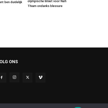
olympische limiet voor Nafi
ant ben duidelijk
Thiam ondanks blessure
OLG ONS