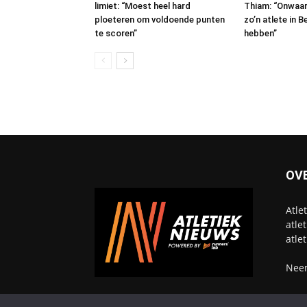
limiet: “Moest heel hard
Thiam: “Onwaars
ploeteren om voldoende punten
zo’n atlete in 
te scoren”
hebben”
OV
Atle
atle
atle
Neem