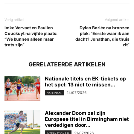
Vorig artikel
Volgend artikel
Imke Vervaet en Paulien
Dylan Borlée na bronzen
Couckuyt na vijfde plaats:
plak: “Eerste waar ik aan
“We kunnen alleen maar
dacht? Jonathan, die thuis
trots zijn”
zit”
GERELATEERDE ARTIKELEN
Nationale titels en EK-tickets op
het spel: 13 niet te missen...
24/07/2026
NATIONAAL
Alexander Doom zal zijn
Europese titel in Birmingham niet
verdedigen door...
21/07/2026
INTERNATIONAAL