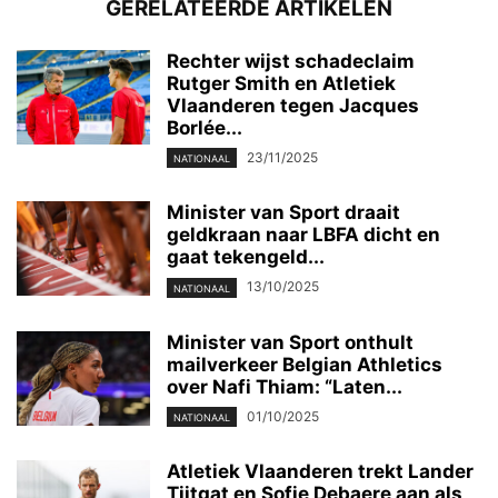
GERELATEERDE ARTIKELEN
Rechter wijst schadeclaim
Rutger Smith en Atletiek
Vlaanderen tegen Jacques
Borlée...
23/11/2025
NATIONAAL
Minister van Sport draait
geldkraan naar LBFA dicht en
gaat tekengeld...
13/10/2025
NATIONAAL
Minister van Sport onthult
mailverkeer Belgian Athletics
over Nafi Thiam: “Laten...
01/10/2025
NATIONAAL
Atletiek Vlaanderen trekt Lander
Tijtgat en Sofie Debaere aan als