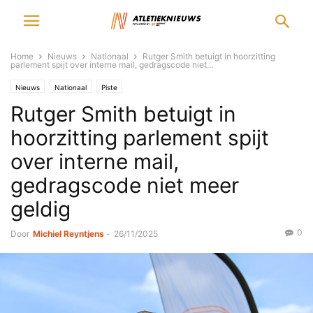
Home
Nieuws
Nationaal
Rutger Smith betuigt in hoorzitting
parlement spijt over interne mail, gedragscode niet...
Nieuws
Nationaal
Piste
Rutger Smith betuigt in
hoorzitting parlement spijt
over interne mail,
gedragscode niet meer
geldig
0
Door
Michiel Reyntjens
-
26/11/2025