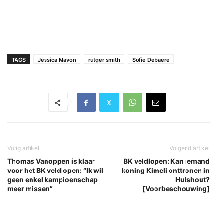
TAGS
Jessica Mayon
rutger smith
Sofie Debaere
Vorig artikel
Volgend artikel
Thomas Vanoppen is klaar
BK veldlopen: Kan iemand
voor het BK veldlopen: “Ik wil
koning Kimeli onttronen in
geen enkel kampioenschap
Hulshout?
meer missen”
[Voorbeschouwing]