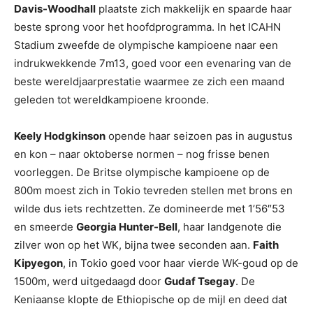
Davis-Woodhall
plaatste zich makkelijk en spaarde haar
beste sprong voor het hoofdprogramma. In het ICAHN
Stadium zweefde de olympische kampioene naar een
indrukwekkende 7m13, goed voor een evenaring van de
beste wereldjaarprestatie waarmee ze zich een maand
geleden tot wereldkampioene kroonde.
Keely Hodgkinson
opende haar seizoen pas in augustus
en kon – naar oktoberse normen – nog frisse benen
voorleggen. De Britse olympische kampioene op de
800m moest zich in Tokio tevreden stellen met brons en
wilde dus iets rechtzetten. Ze domineerde met 1’56″53
en smeerde
Georgia Hunter-Bell
, haar landgenote die
zilver won op het WK, bijna twee seconden aan.
Faith
Kipyegon
, in Tokio goed voor haar vierde WK-goud op de
1500m, werd uitgedaagd door
Gudaf Tsegay
. De
Keniaanse klopte de Ethiopische op de mijl en deed dat