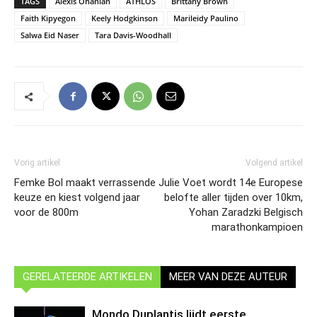
TAGS
Alexis Ohanian
ATHLOS
Brittany Brown
Faith Kipyegon
Keely Hodgkinson
Marileidy Paulino
Salwa Eid Naser
Tara Davis-Woodhall
Vorig artikel
Volgend artikel
Femke Bol maakt verrassende
Julie Voet wordt 14e Europese
keuze en kiest volgend jaar
belofte aller tijden over 10km,
voor de 800m
Yohan Zaradzki Belgisch
marathonkampioen
GERELATEERDE ARTIKELEN
MEER VAN DEZE AUTEUR
Mondo Duplantis lijdt eerste