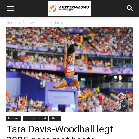
Home
Nieuws
Internationaal
Foto: Christel Saneh for World Athletics
Nieuws
Internationaal
Piste
Tara Davis-Woodhall legt