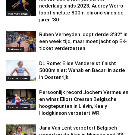
nederlaag sinds 2023, Audrey Werro
loopt snelste 800m-chrono sinds de
Internationaal
jaren ’80
Ruben Verheyden loopt derde 3’32” in
een week tijd, maar moet jacht op EK-
ticket verderzetten
Nationaal
DL Rome: Elise Vanderelst finisht
5000m niet; Wahab en Bacari in actie
in Oostenrijk
Internationaal
Persoonlijk record Jochem Vermeulen
en winst Eliott Crestan Belgische
hoogtepunten in Liévin, Keely
Internationaal
Hodgkinson verbetert WR
Jana Van Lent verbetert Belgisch
record op de 5km in Monaco met 33