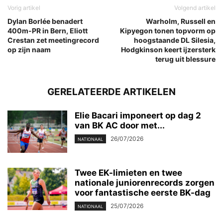
Vorig artikel
Volgend artikel
Dylan Borlée benadert
Warholm, Russell en
400m-PR in Bern, Eliott
Kipyegon tonen topvorm op
Crestan zet meetingrecord
hoogstaande DL Silesia,
op zijn naam
Hodgkinson keert ijzersterk
terug uit blessure
GERELATEERDE ARTIKELEN
Elie Bacari imponeert op dag 2
van BK AC door met...
26/07/2026
NATIONAAL
Twee EK-limieten en twee
nationale juniorenrecords zorgen
voor fantastische eerste BK-dag
25/07/2026
NATIONAAL