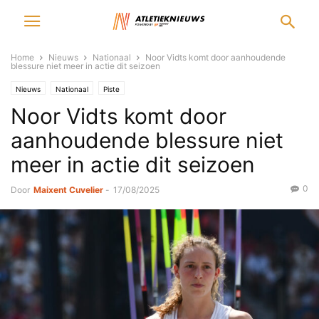
Home
Nieuws
Nationaal
Noor Vidts komt door aanhoudende
blessure niet meer in actie dit seizoen
Nieuws
Nationaal
Piste
Noor Vidts komt door
aanhoudende blessure niet
meer in actie dit seizoen
0
Door
Maixent Cuvelier
-
17/08/2025