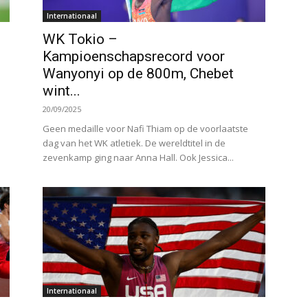
Internationaal
WK Tokio –
Kampioenschapsrecord voor
Wanyonyi op de 800m, Chebet
wint...
20/09/2025
Geen medaille voor Nafi Thiam op de voorlaatste
dag van het WK atletiek. De wereldtitel in de
zevenkamp ging naar Anna Hall. Ook Jessica...
Internationaal