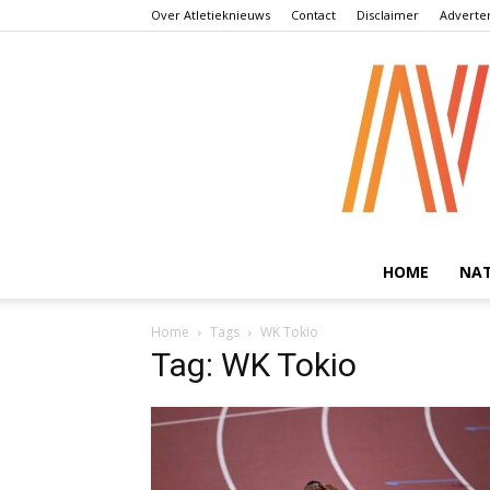
Over Atletieknieuws
Contact
Disclaimer
Adverte
HOME
NA
Home
Tags
WK Tokio
Tag: WK Tokio