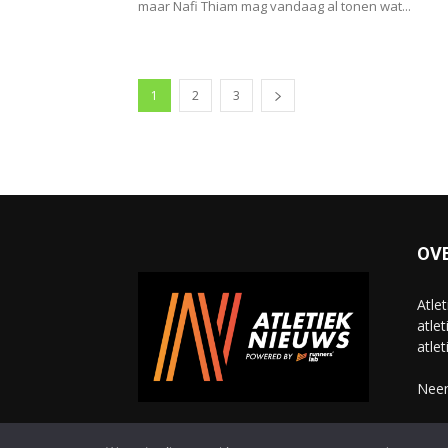
maar Nafi Thiam mag vandaag al tonen wat...
1
2
3
OV
Atle
atlet
atlet
Neem