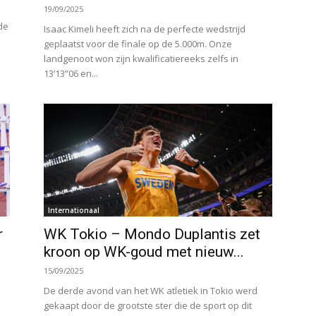
19/09/2025
de
Isaac Kimeli heeft zich na de perfecte wedstrijd
geplaatst voor de finale op de 5.000m. Onze
landgenoot won zijn kwalificatiereeks zelfs in
13’13”06 en...
Internationaal
r
WK Tokio – Mondo Duplantis zet
kroon op WK-goud met nieuw...
15/09/2025
De derde avond van het WK atletiek in Tokio werd
gekaapt door de grootste ster die de sport op dit