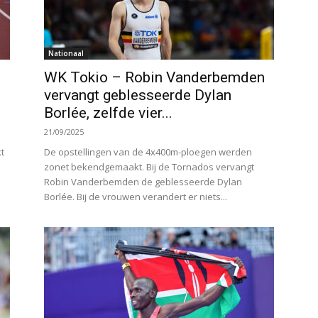
Nationaal
WK Tokio – Robin Vanderbemden
vervangt geblesseerde Dylan
Borlée, zelfde vier...
21/09/2025
t
De opstellingen van de 4x400m-ploegen werden
zonet bekendgemaakt. Bij de Tornados vervangt
Robin Vanderbemden de geblesseerde Dylan
Borlée. Bij de vrouwen verandert er niets...