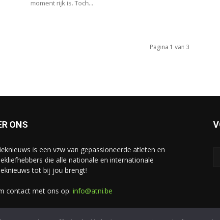
moment rijk is. Toch...
Pagina 1 van 3
ER ONS
V
tieknieuws is een vzw van gepassioneerde atleten en
iekliefhebbers die alle nationale en internationale
ieknieuws tot bij jou brengt!
 contact met ons op:
info@atni.be